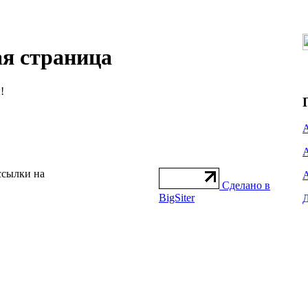
ая страница
!
ссылки на
Сделано в
BigSiter