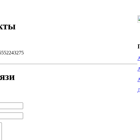
акты
5552243275
язи