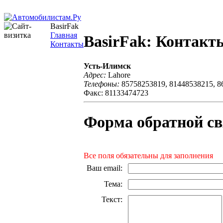
BasirFak
Главная
BasirFak: Контакт
Контакты
Усть-Илимск
Адрес:
Lahore
Телефоны:
85758253819, 81448538215, 8
Факс: 81133474723
Форма обратной св
Все поля обязательны для заполнения
Ваш email
:
Тема
:
Текст
: