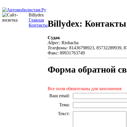
Billydex
Главная
Billydex: Контакты
Контакты
Судак
Адрес:
Riohacha
Телефоны:
81436798923, 85732289939, 8
Факс: 89931763749
Форма обратной св
Все поля обязательны для заполнения
Ваш email
:
Тема
:
Текст
: