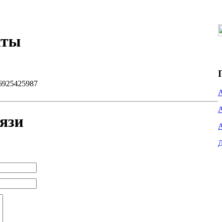
кты
6925425987
язи