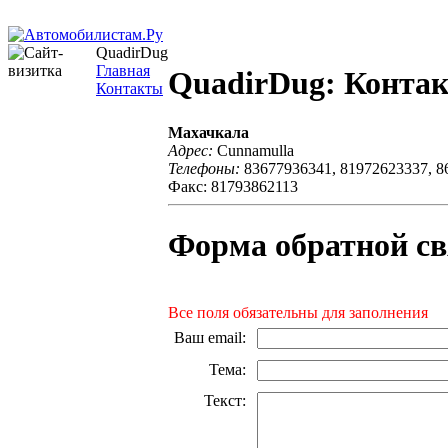
QuadirDug
Главная
QuadirDug: Конта
Контакты
Махачкала
Адрес:
Cunnamulla
Телефоны:
83677936341, 81972623337, 8
Факс: 81793862113
Форма обратной св
Все поля обязательны для заполнения
Ваш email
:
Тема
:
Текст
: