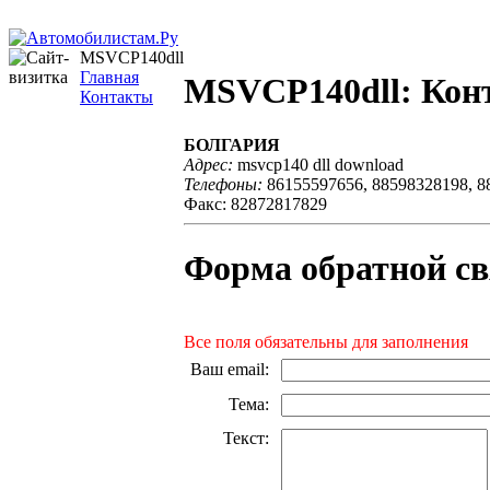
MSVCP140dll
Главная
MSVCP140dll: Кон
Контакты
БОЛГАРИЯ
Адрес:
msvcp140 dll download
Телефоны:
86155597656, 88598328198, 8
Факс: 82872817829
Форма обратной св
Все поля обязательны для заполнения
Ваш email
:
Тема
:
Текст
: