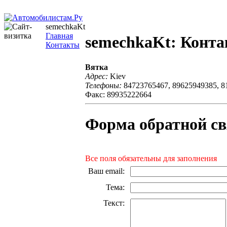
semechkaKt
Главная
semechkaKt: Конт
Контакты
Вятка
Адрес:
Kiev
Телефоны:
84723765467, 89625949385, 8
Факс: 89935222664
Форма обратной св
Все поля обязательны для заполнения
Ваш email
:
Тема
:
Текст
: