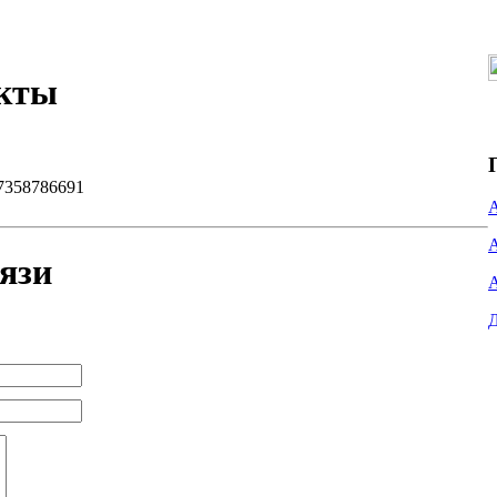
акты
7358786691
язи