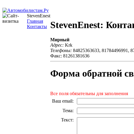
StevenEnest
Главная
StevenEnest: Конт
Контакты
Мирный
Адрес:
Krk
Телефоны:
84825363633, 81784496991, 8
Факс: 81261381636
Форма обратной св
Все поля обязательны для заполнения
Ваш email
:
Тема
:
Текст
: