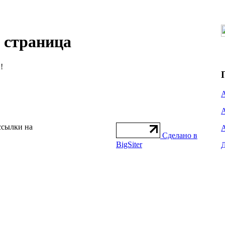
я страница
!
ссылки на
Сделано в
BigSiter