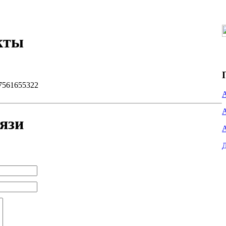
кты
7561655322
язи