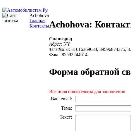
Achohova
Главная
Achohova: Контак
Контакты
Славгород
Адрес:
NY
Телефоны:
81616369633, 89596874375, 8
Факс: 85592244614
Форма обратной св
Все поля обязательны для заполнения
Ваш email
:
Тема
:
Текст
: