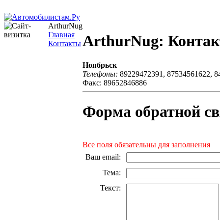
ArthurNug
Главная
ArthurNug: Конта
Контакты
Ноябрьск
Телефоны:
89229472391, 87534561622, 8
Факс: 89652846886
Форма обратной св
Все поля обязательны для заполнения
Ваш email
:
Тема
:
Текст
: