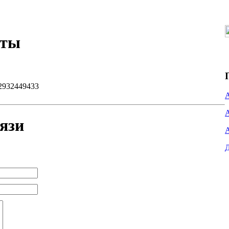
кты
2932449433
язи