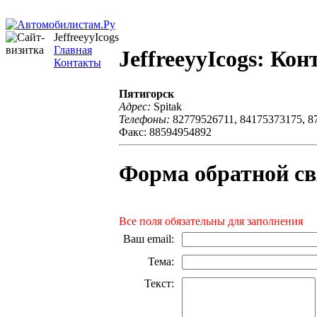
JeffreeyyIcogs
Главная
JeffreeyyIcogs: Ко
Контакты
Пятигорск
Адрес:
Spitak
Телефоны:
82779526711, 84175373175, 8
Факс: 88594954892
Форма обратной св
Все поля обязательны для заполнения
Ваш email
:
Тема
:
Текст
: