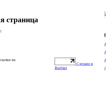
ая страница
!
ссылки на
Сделано в
BigSiter