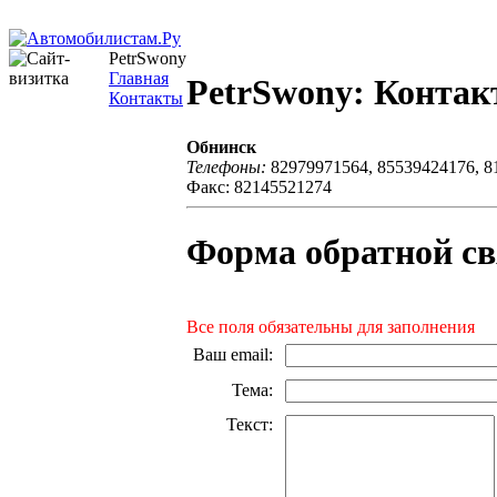
PetrSwony
Главная
PetrSwony: Конта
Контакты
Обнинск
Телефоны:
82979971564, 85539424176, 8
Факс: 82145521274
Форма обратной св
Все поля обязательны для заполнения
Ваш email
:
Тема
:
Текст
: