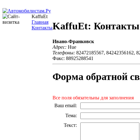
KaffuEt
Главная
KaffuEt: Контакты
Контакты
Ивано-Франковск
Адрес:
Hue
Телефоны:
82472185567, 84242356162, 8
Факс: 88925288541
Форма обратной св
Все поля обязательны для заполнения
Ваш email
:
Тема
:
Текст
: