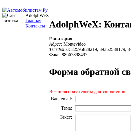
AdolphWeX
Главная
AdolphWeX: Конт
Контакты
Евпатория
Адрес:
Montevideo
Телефоны:
82595828219, 89352588179, 8
Факс: 88667898497
Форма обратной св
Все поля обязательны для заполнения
Ваш email
:
Тема
:
Текст
: