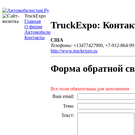
TruckExpo
Главная
TruckExpo: Конта
О фирме
Автомобили
Контакты
США
Телефоны:
+13477427900, +7-912-864-99
http://www.truckexpo.ru
Форма обратной св
Все поля обязательны для заполнения
Ваш email
:
Тема
:
Текст
: