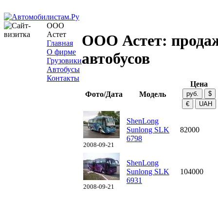
ООО
Астет
ООО Астет: прода
Главная
О фирме
автобусов
Грузовики
Автобусы
Контакты
Цена
Фото/Дата
Модель
ShenLong
Sunlong SLK
82000
6798
2008-09-21
ShenLong
Sunlong SLK
104000
6931
2008-09-21