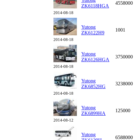
Yutong
4558000
ZK6118HGA
2014-08-18
Yutong
1001
ZK6122H9
2014-08-18
Yutong
3750000
ZK6126HGA
2014-08-18
Yutong
3238000
ZK6852HG
2014-08-18
Yutong
125000
ZK6899HA
2014-08-12
Yutong
6588000