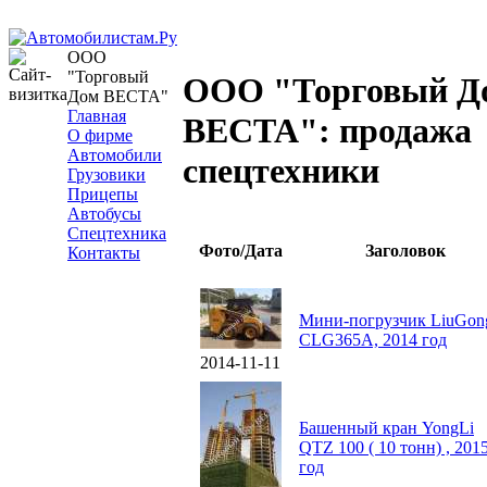
ООО
"Торговый
ООО "Торговый Д
Дом ВЕСТА"
Главная
ВЕСТА": продажа
О фирме
Автомобили
спецтехники
Грузовики
Прицепы
Автобусы
Спецтехника
Фото/Дата
Заголовок
Контакты
Мини-погрузчик LiuGon
CLG365A, 2014 год
2014-11-11
Башенный кран YongLi
QTZ 100 ( 10 тонн) , 201
год