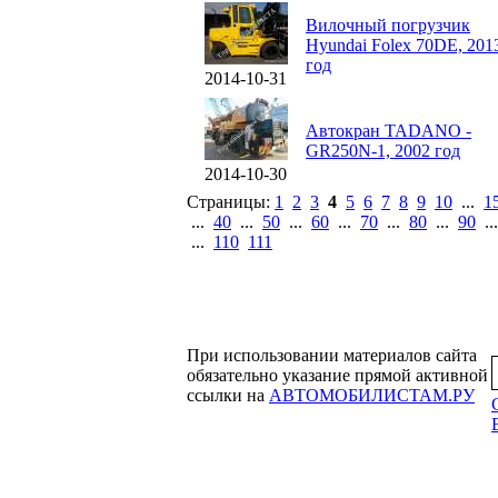
Вилочный погрузчик
Hyundai Folex 70DE, 201
год
2014-10-31
Автокран TADANO -
GR250N-1, 2002 год
2014-10-30
Страницы:
1
2
3
4
5
6
7
8
9
10
...
1
...
40
...
50
...
60
...
70
...
80
...
90
..
...
110
111
При использовании материалов сайта
обязательно указание прямой активной
ссылки на
АВТОМОБИЛИСТАМ.РУ