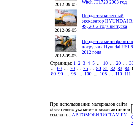
Witch JT1720 2003 год
2012-09-05
Продается колесный
экскаватор HYUNDAI R
9S, 2012 года выпуска
2012-09-05
Продается мини фронта
погрузчик Hyundai HSL8
2012 года
2012-09-05
Страницы:
1
2
3
4
5
...
10
...
20
...
3
...
60
...
70
...
75
...
80
81
82
83
84
89
90
...
95
...
100
...
105
...
110
111
При использовании материалов сайта
обязательно указание прямой активной
ссылки на
АВТОМОБИЛИСТАМ.РУ