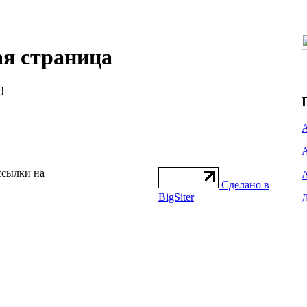
ая страница
!
ссылки на
Сделано в
BigSiter