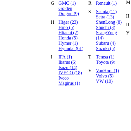
М
G
GMC (1)
R
Renault (1)
Golden
S
Scania (11)
Dragon (9)
Н
Setra (13)
H
Higer (23)
ShenLong (8)
П
Hino (5)
Shuchi (3)
Hitachi (2)
SsangYong
У
Honda (5)
(14)
Hymer (1)
Subaru (4)
Hyundai (61)
Suzuki (5)
I
IFA (1)
T
Temsa (1)
Ikarus (6)
Toyota (9)
Isuzu (14)
V
VanHool (1)
IVECO (18)
Volvo (5)
Iveco
VW (10)
Magirus (1)