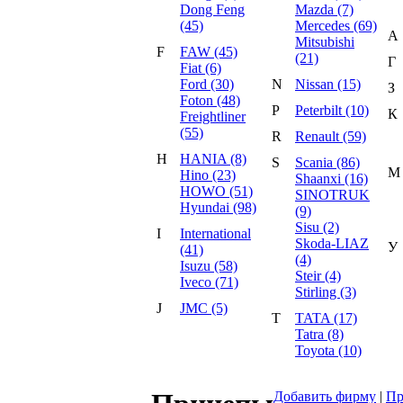
Dong Feng
Mazda (7)
(45)
Mercedes (69)
А
Mitsubishi
F
FAW (45)
(21)
Г
Fiat (6)
Ford (30)
N
Nissan (15)
З
Foton (48)
P
Peterbilt (10)
К
Freightliner
(55)
R
Renault (59)
H
HANIA (8)
S
Scania (86)
М
Hino (23)
Shaanxi (16)
HOWO (51)
SINOTRUK
Hyundai (98)
(9)
Sisu (2)
I
International
Skoda-LIAZ
У
(41)
(4)
Isuzu (58)
Steir (4)
Iveco (71)
Stirling (3)
J
JMC (5)
T
TATA (17)
Tatra (8)
Toyota (10)
Добавить фирму
|
Пр