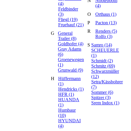
N
Nooteboom
(4)
(4)
Feldbinder
(3)
O
Orthaus (1)
Fliegl (19)
P
Pacton (13)
Fruehauf (21)
R
Renders (5)
G
General
Rolfo (3)
Trailer (8)
Goldhofer (4)
S
Samro (14)
Gray Adams
SCHEUERLE
(6)
(1)
Groenewegen
Schmidt (2)
(1)
Schmitz (69)
Grunwald (9)
Schwarzmüller
(12)
H
Hüffermann
Setra/Kässbohrer
(1)
(7)
Hendricks (1)
Sommer (6)
HFR (1)
Spitzer (3)
HUANDA
Srem Indox (1)
(1)
Humbaur
(10)
HYUNDAI
(4)