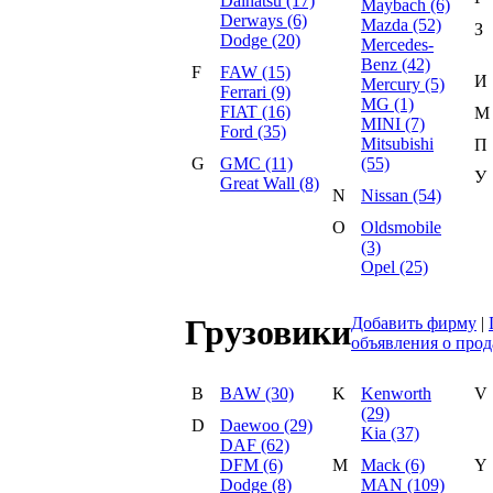
Daihatsu (17)
Maybach (6)
Derways (6)
Mazda (52)
З
Dodge (20)
Mercedes-
Benz (42)
F
FAW (15)
И
Mercury (5)
Ferrari (9)
MG (1)
FIAT (16)
М
MINI (7)
Ford (35)
Mitsubishi
П
G
GMC (11)
(55)
У
Great Wall (8)
N
Nissan (54)
O
Oldsmobile
(3)
Opel (25)
Грузовики
Добавить фирму
|
объявления о про
B
BAW (30)
K
Kenworth
V
(29)
D
Daewoo (29)
Kia (37)
DAF (62)
DFM (6)
M
Mack (6)
Y
Dodge (8)
MAN (109)