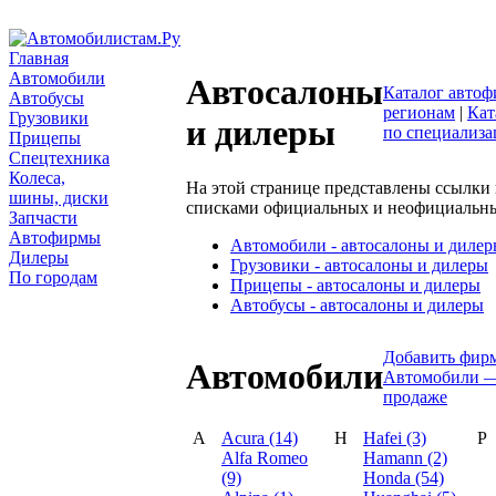
Главная
Автомобили
Автосалоны
Каталог автоф
Автобусы
регионам
|
Кат
Грузовики
и дилеры
по специализ
Прицепы
Спецтехника
Колеса,
На этой странице представлены ссылки 
шины, диски
списками официальных и неофициальны
Запчасти
Автофирмы
Автомобили - автосалоны и диле
Дилеры
Грузовики - автосалоны и дилеры
По городам
Прицепы - автосалоны и дилеры
Автобусы - автосалоны и дилеры
Добавить фир
Автомобили
Автомобили —
продаже
A
Acura (14)
H
Hafei (3)
P
Alfa Romeo
Hamann (2)
(9)
Honda (54)