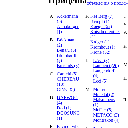
Прицепы
объявления о прода
A
Ackermann
K
Kel-Berg (7)
T
(5)
Kempf (1)
V
Annaburger
Koegel (52)
(1)
Kotschenreuther
W
(1)
B
Böckmann
Kröger (1)
(2)
К
Kromhout (1)
Benalu (5)
Krone (52)
Blumhardt
(2)
L
LAG (3)
М
Broshuis (3)
Lamberet (20)
Langendorf
C
Carnehl (5)
(4)
Н
CHEREAU
Leci (5)
(13)
Т
CIMC (5)
M
Müller-
Mitteltal (2)
D
DAEWOO
Maisonneuv
Ч
(4)
(1)
Doll (1)
Meiller (5)
DOOSUNG
METACO (3)
(1)
Montrakon (4)
F
Faymonville