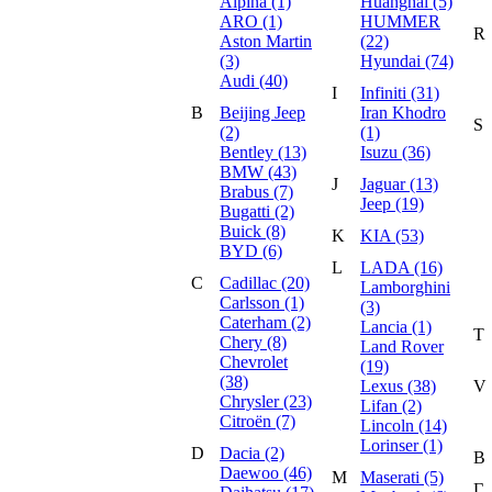
Alpina (1)
Huanghai (5)
ARO (1)
HUMMER
R
Aston Martin
(22)
(3)
Hyundai (74)
Audi (40)
I
Infiniti (31)
B
Beijing Jeep
Iran Khodro
S
(2)
(1)
Bentley (13)
Isuzu (36)
BMW (43)
J
Jaguar (13)
Brabus (7)
Jeep (19)
Bugatti (2)
Buick (8)
K
KIA (53)
BYD (6)
L
LADA (16)
C
Cadillac (20)
Lamborghini
Carlsson (1)
(3)
Caterham (2)
Lancia (1)
T
Chery (8)
Land Rover
Chevrolet
(19)
(38)
Lexus (38)
V
Chrysler (23)
Lifan (2)
Citroёn (7)
Lincoln (14)
Lorinser (1)
D
Dacia (2)
В
Daewoo (46)
M
Maserati (5)
Г