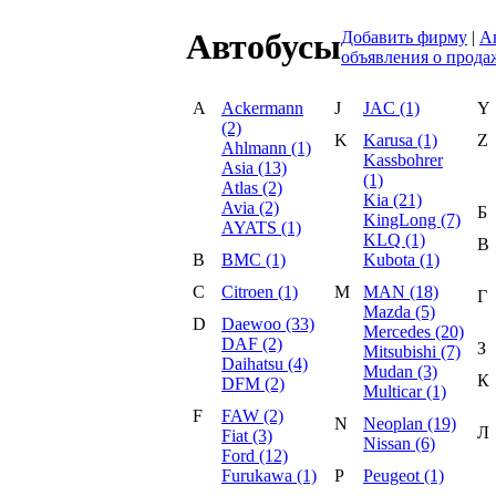
Автобусы
Добавить фирму
|
А
объявления о прода
A
Ackermann
J
JAC (1)
Y
(2)
K
Karusa (1)
Z
Ahlmann (1)
Kassbohrer
Asia (13)
(1)
Atlas (2)
Kia (21)
Avia (2)
Б
KingLong (7)
AYATS (1)
KLQ (1)
В
B
BMC (1)
Kubota (1)
C
Citroen (1)
M
MAN (18)
Г
Mazda (5)
D
Daewoo (33)
Mercedes (20)
DAF (2)
З
Mitsubishi (7)
Daihatsu (4)
Mudan (3)
К
DFM (2)
Multicar (1)
F
FAW (2)
N
Neoplan (19)
Л
Fiat (3)
Nissan (6)
Ford (12)
Furukawa (1)
P
Peugeot (1)