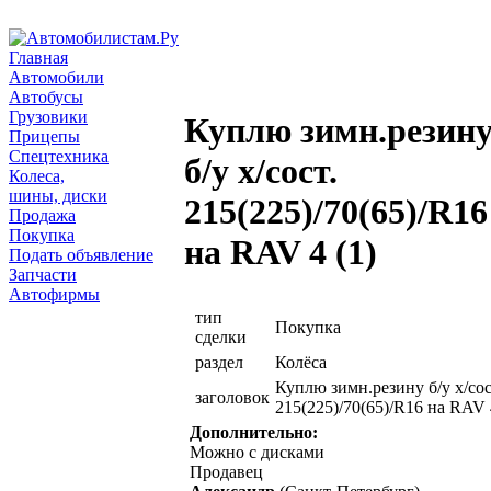
Главная
Автомобили
Автобусы
Грузовики
Куплю зимн.резин
Прицепы
Спецтехника
б/у х/сост.
Колеса,
шины, диски
215(225)/70(65)/R16
Продажа
Покупка
на RAV 4 (1)
Подать объявление
Запчасти
Автофирмы
тип
Покупка
сделки
раздел
Колёса
Куплю зимн.резину б/у х/сос
заголовок
215(225)/70(65)/R16 на RAV 
Дополнительно:
Можно с дисками
Продавец