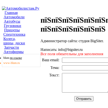
Главная
Автомобили
пїЅпїЅпїЅпїЅпїЅпїЅ
Автобусы
Грузовики
пїЅпїЅпїЅпїЅпїЅпїЅ
Прицепы
Спецтехника
Колеса,
Администратор сайта: студия BigSiter.
шины, диски
Запчасти
Написать: info@bigsiter.ru
Автофирмы
Все поля обязательны для заполнения
blum
по ссылке
Ваш email
:
www-blum.ru
Тема
:
Текст
: