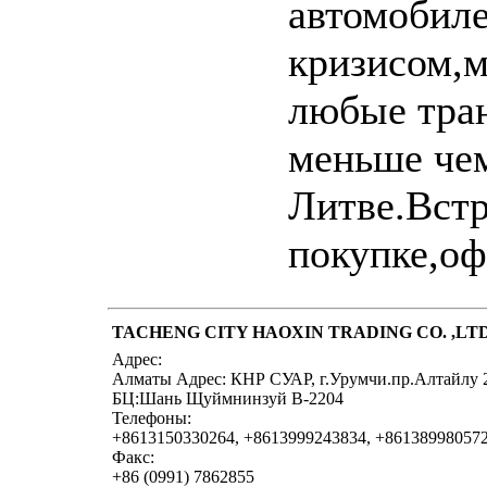
автомобиле
кризисом,м
любые тран
меньше чем
Литве.Вст
покупке,оф
TACHENG CITY HAOXIN TRADING CO. ,LT
Адрес:
Алматы Адрес: КНР СУАР, г.Урумчи.пр.Алтайлу 
БЦ:Шань Щуймнинзуй В-2204
Телефоны:
+8613150330264, +8613999243834, +86138998057
Факс:
+86 (0991) 7862855