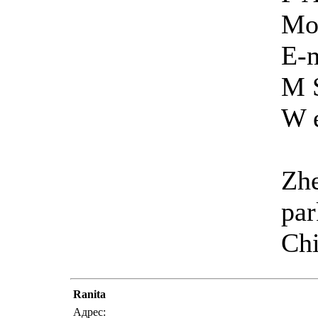
Mo
E-
M 
W 
Zhe
par
Ch
Ranita
Адрес: