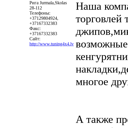
Наша компа
Рига Jurmala,Skolas
28-112
Телефоны:
торговлей 
+37129804924,
+37167332383
джипов,ми
Факс:
+37167332383
Сайт:
возможные
http://www.tuning4x4.lv
кенгурятни
накладки,д
многое дру
А также пр