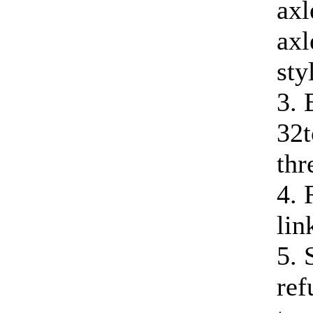
axl
ax
sty
3. 
32t
thr
4. 
lin
5. 
ref