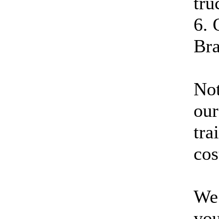
tru
6. 
Bra
Not
our
tra
cos
We 
you