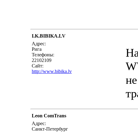
I.K.BIBIKA.LV
Адрес:
На
Рига
Телефоны:
22102109
W
Сайт:
http://www.bibika.lv
не
тр
Leon ComTrans
Адрес:
Санкт-Петербург