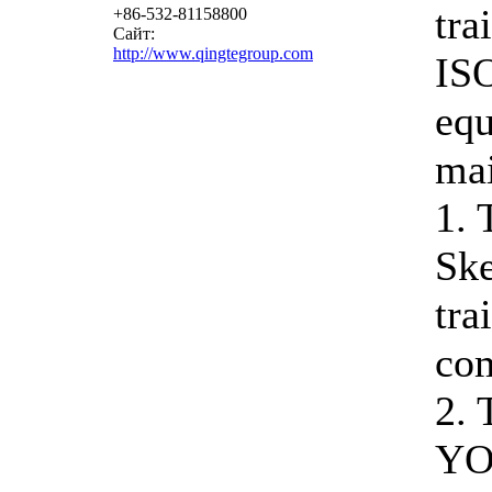
tra
+86-532-81158800
Сайт:
http://www.qingtegroup.com
ISO
equ
mai
1. 
Ske
tra
com
2. 
YO