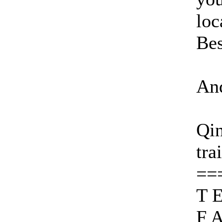
loc
Bes
An
Qin
tra
==
T 
F A