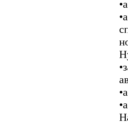
•
•
c
н
H
•
а
•
•
Н