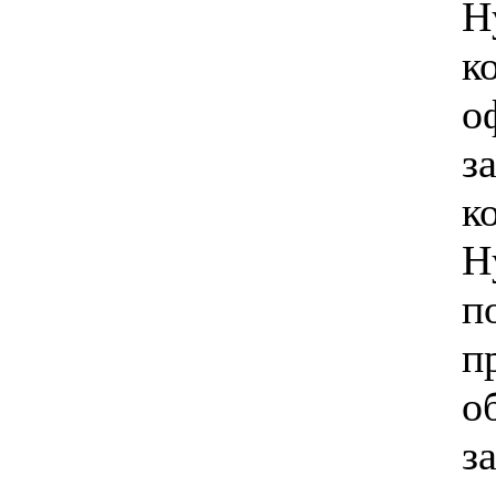
H
к
о
з
к
H
п
п
о
з