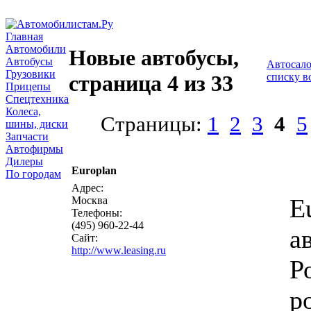
Главная
Автомобили
Новые автобусы,
Автобусы
Автосал
Грузовики
списку в
страница 4 из 33
Прицепы
Спецтехника
Колеса,
Страницы:
1
2
3
4
5
шины, диски
Запчасти
Автофирмы
Дилеры
Europlan
По городам
Адрес:
E
Москва
Телефоны:
(495) 960-22-44
а
Сайт:
http://www.leasing.ru
Р
р