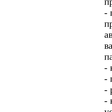
п
-
п
а
в
п
-
-
-
-
у