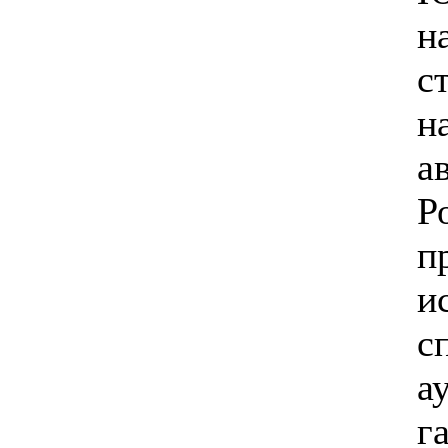
н
с
н
а
Р
п
и
с
а
г