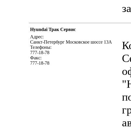
з
Hyundai Трак Сервис
Адрес:
К
Санкт-Петербург Московское шоссе 13А
Телефоны:
777-18-78
С
Факс:
777-18-78
о
"
п
г
а