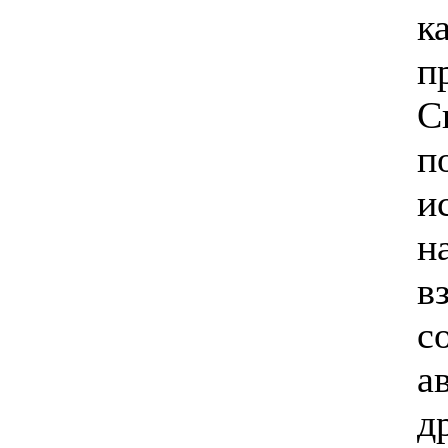
к
п
С
п
и
н
в
с
а
д