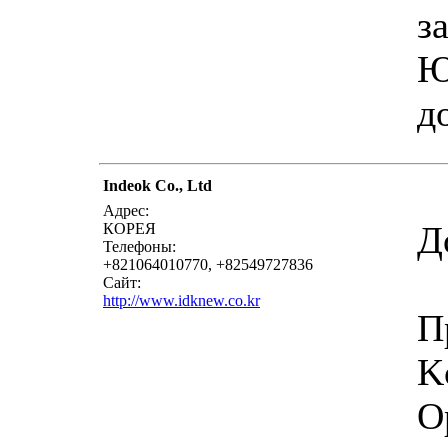
з
Ю
д
Indeok Co., Ltd
Адрес:
Д
КОРЕЯ
Телефоны:
+821064010770, +82549727836
Сайт:
http://www.idknew.co.kr
П
K
О