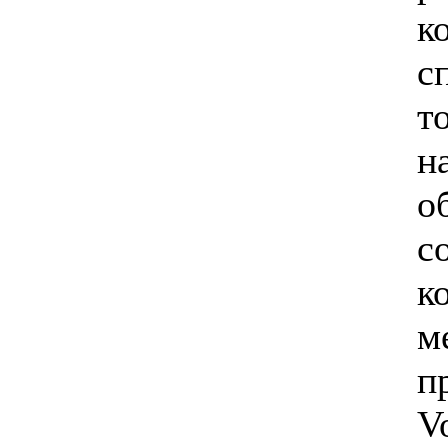
к
с
т
н
о
с
к
м
п
V