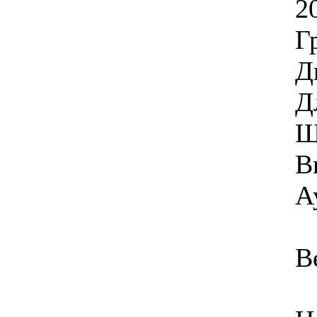
2
Г
Д
Д
Ш
В
А
В