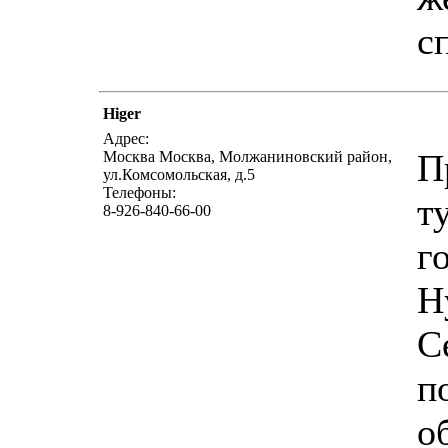
с
Higer
Адрес:
П
Москва Москва, Молжаниновский район,
ул.Комсомольская, д.5
Телефоны:
т
8-926-840-66-00
г
H
С
п
о