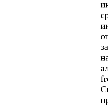
и
с
и
о
з
н
а
f
C
п