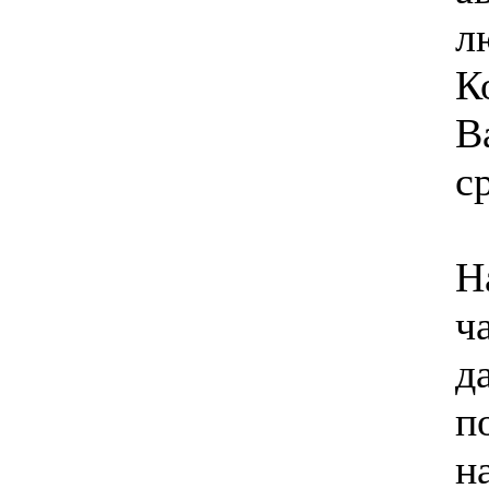
л
К
В
с
Н
ч
д
п
н