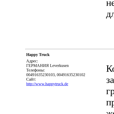
н
д
Happy Truck
Адрес:
К
ГЕРМАНИЯ Leverkusen
Телефоны:
00491635230103, 00491635230102
з
Сайт:
http://www.happytruck.de
г
п
ж