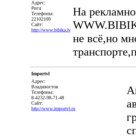
Адрес:
На рекламно
Рига
Телефоны:
22102109
WWW.BIBIKA
Сайт:
http://www.bibika.lv
не всё,но мн
транспорте,п
Importvl
Адрес:
А
Владивосток
Телефоны:
8-4232-98-71-48
а
Сайт:
http://www.importvl.ru
г
с