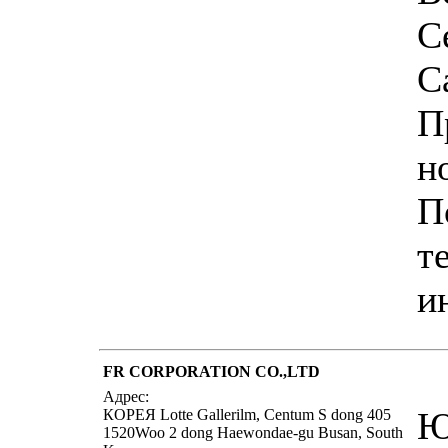
С
С
П
н
П
т
и
FR CORPORATION CO.,LTD
Адрес:
Ю
КОРЕЯ Lotte Gallerilm, Centum S dong 405
1520Woo 2 dong Haewondae-gu Busan, South