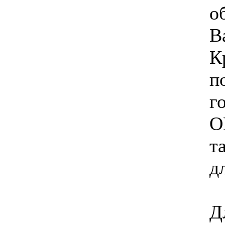
о
В
К
п
г
О
т
д
Д