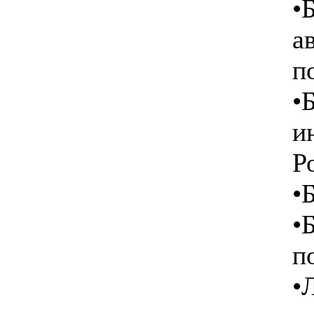
•
а
п
•
и
Р
•
•
п
•