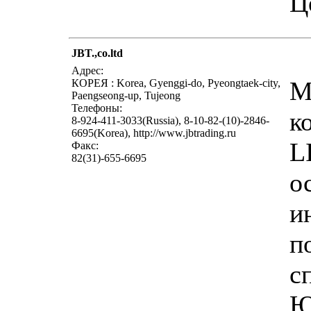
Ц
JBT.,co.ltd
Адрес:
М
КОРЕЯ : Korea, Gyenggi-do, Pyeongtaek-city,
Paengseong-up, Tujeong
Телефоны:
к
8-924-411-3033(Russia), 8-10-82-(10)-2846-
6695(Korea), http://www.jbtrading.ru
L
Факс:
82(31)-655-6695
о
и
п
с
Ю