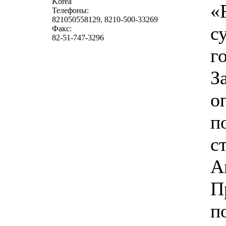
Korea
«
Телефоны:
821050558129, 8210-500-33269
с
Факс:
82-51-747-3296
г
З
о
п
с
А
П
п