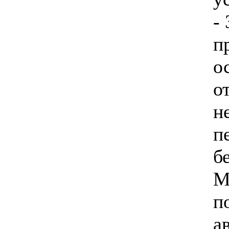
-
п
о
о
н
п
б
М
п
а