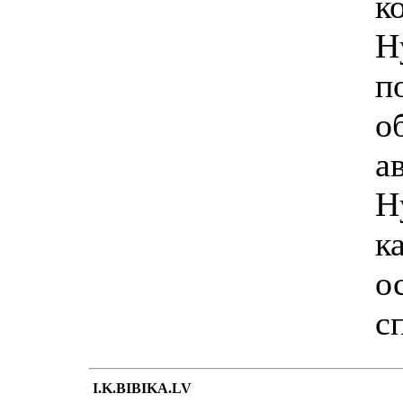
к
H
п
о
а
H
к
о
с
I.K.BIBIKA.LV