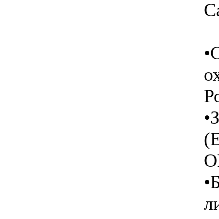
Ca
•
о
Р
•
(
O
•
л