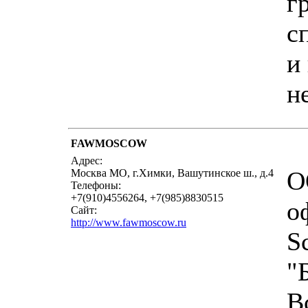
г
с
и
н
FAWMOSCOW
Адрес:
О
Москва МО, г.Химки, Вашутинское ш., д.4
Телефоны:
+7(910)4556264, +7(985)8830515
о
Сайт:
http://www.fawmoscow.ru
S
"
В