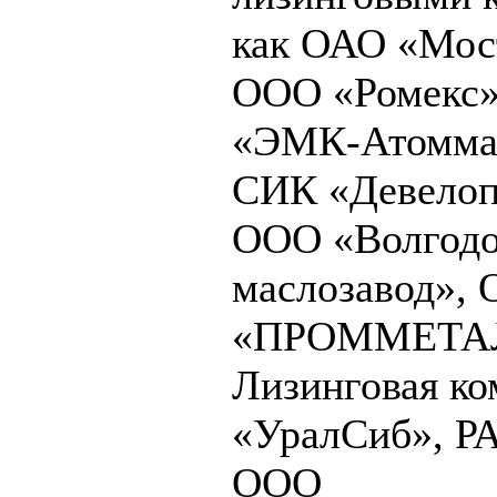
как ОАО «Мос
ООО «Ромекс
«ЭМК-Атомма
СИК «Девелоп
ООО «Волгодо
маслозавод»,
«ПРОММЕТАЛ
Лизинговая ко
«УралСиб», Р
ООО