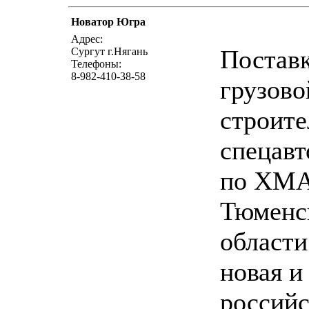
Новатор Югра
написать п
Адрес:
Постав
Сургут г.Нягань
Телефоны:
8-982-410-38-58
грузово
строите
спецавт
по ХМ
Тюменс
области
новая и 
российс