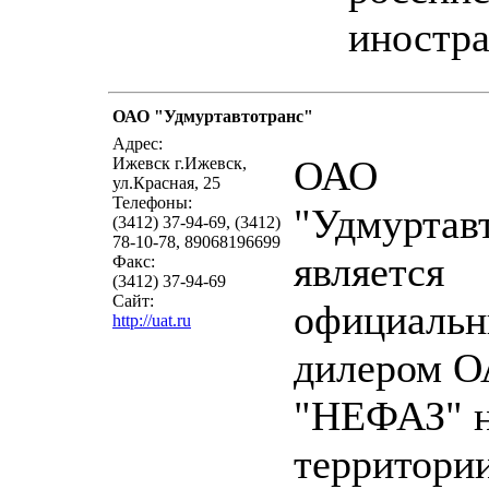
иностр
ОАО "Удмуртавтотранс"
написать п
Адрес:
ОАО
Ижевск г.Ижевск,
ул.Красная, 25
Телефоны:
"Удмуртав
(3412) 37-94-69, (3412)
78-10-78, 89068196699
является
Факс:
(3412) 37-94-69
Сайт:
официаль
http://uat.ru
дилером 
"НЕФАЗ" 
территори