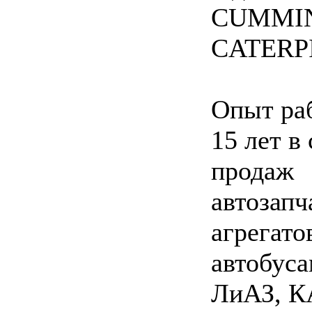
CUMMIN
CATERP
Опыт ра
15 лет в
продаж
автозапч
агрегато
автобус
ЛиАЗ, К