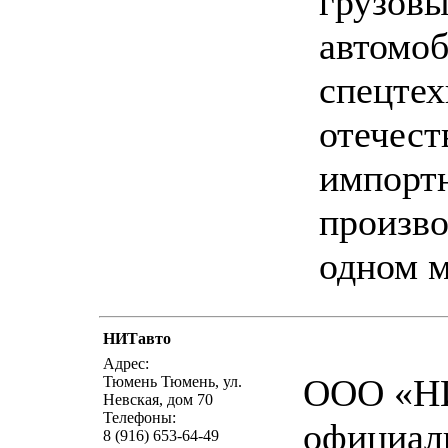
грузов
автомоб
спецте
отечест
импорт
произво
одном м
НИТавто
написать п
Адрес:
ООО «НИ
Тюмень Тюмень, ул.
Невская, дом 70
Телефоны:
официал
8 (916) 653-64-49