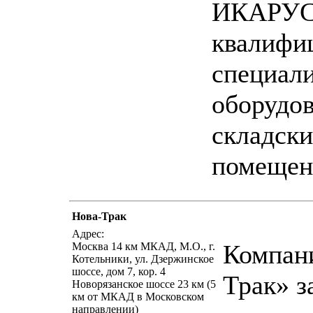
ИКАРУС
квалифи
специал
оборудо
складски
помещен
Нова-Трак
написать п
Адрес:
Компан
Москва 14 км МКАД, М.О., г.
Котельники, ул. Дзержинское
шоссе, дом 7, кор. 4
Трак» з
Новорязанское шоссе 23 км (5
км от МКАД в Московском
направлении)