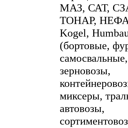
МАЗ, САТ, СЗ
ТОНАР, НЕФАЗ
Kogel, Humbau
(бортовые, фу
самосвальные,
зерновозы,
контейнеровоз
миксеры, трал
автовозы,
сортиментовоз