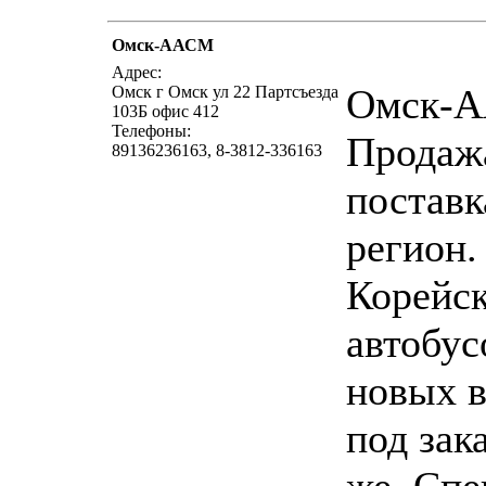
Омск-ААСМ
написать п
Адрес:
Омск-
Омск г Омск ул 22 Партсъезда
103Б офис 412
Телефоны:
Продаж
89136236163, 8-3812-336163
поставк
регион
Корейс
автобус
новых в
под зака