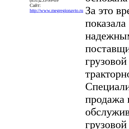
(831)253-99-09
Сайт:
За это вр
http://www.megregionavto.ru
показала
надежны
поставщ
грузовой
тракторн
Специали
продажа 
обслужи
грузовой