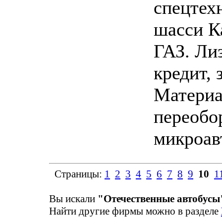
спецтех
шасси К
ГАЗ. Лиз
кредит, 
Материа
переобо
микроав
Страницы:
1
2
3
4
5
6
7
8
9
10
1
Вы искали
"Отечественные автобусы
Найти другие фирмы можно в разделе