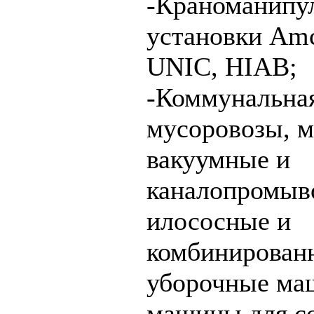
-Краноманипу
установки Am
UNIC, HIAB;
-Коммунальная
мусоровозы, 
вакуумные и
каналопромыв
илососные и
комбинирован
уборочные ма
машины для с