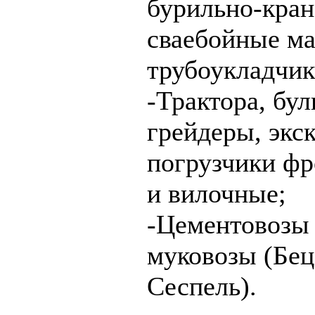
бурильно-кран
сваебойные м
трубоукладчик
-Трактора, бул
грейдеры, экс
погрузчики ф
и вилочные;
-Цементовозы
муковозы (Бец
Сеспель).