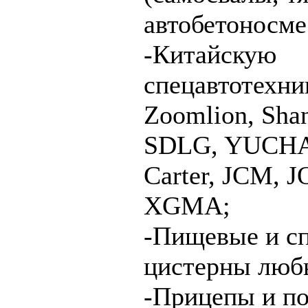
автобетоносме
-Китайскую
спецавтотехн
Zoomlion, Sha
SDLG, YUCHAI
Carter, JCM,
XGMA;
-Пищевые и с
цистерны люб
-Прицепы и п