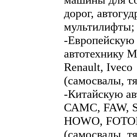
дорог, автогу
мультилифты;
-Европейскую
автотехнику 
Renault, Iveco
(самосвалы, тя
-Китайскую ав
САМС, FAW, S
HOWO, FOTO
(самосвалы, тя