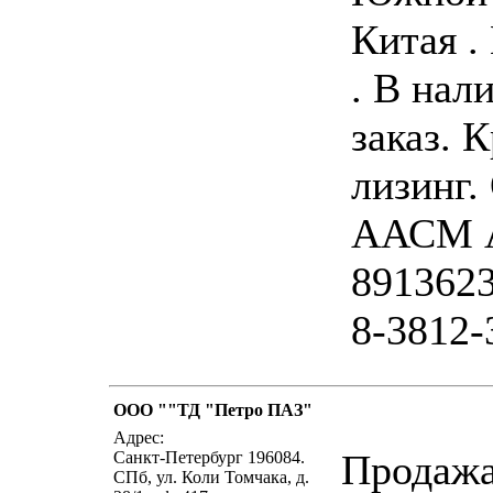
Китая .
. В нал
заказ. К
лизинг.
ААСМ А
891362
8-3812-
ООО ""ТД "Петро ПАЗ"
написать п
Адрес:
Продажа
Санкт-Петербург 196084.
СПб, ул. Коли Томчака, д.