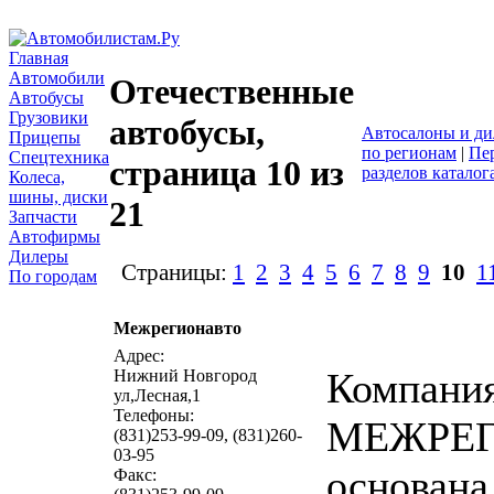
Главная
Автомобили
Отечественные
Автобусы
Грузовики
автобусы,
Автосалоны и д
Прицепы
по регионам
|
Пер
Спецтехника
страница 10 из
разделов катало
Колеса,
шины, диски
21
Запчасти
Автофирмы
Дилеры
Страницы:
1
2
3
4
5
6
7
8
9
10
1
По городам
Межрегионавто
написать п
Адрес:
Компани
Нижний Новгород
ул,Лесная,1
Телефоны:
МЕЖРЕ
(831)253-99-09, (831)260-
03-95
основана 
Факс: