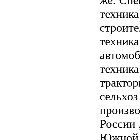
же. Спе
техника
строите
техника
автомо
техника
трактор
сельхоз
произво
России 
Южной 