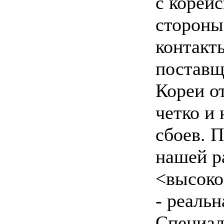
с корей
стороны
контакт
поставщ
Кореи о
четко и 
сбоев. 
нашей р
<высоко
- реальн
Специал