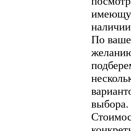
посмотр
имеющу
наличии
По ваш
желани
подбере
несколь
вариант
выбора.
Стоимос
конкрет