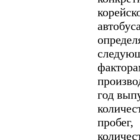
корейск
автобус
определ
следую
фактора
произво
год вып
количес
пробег,
количес