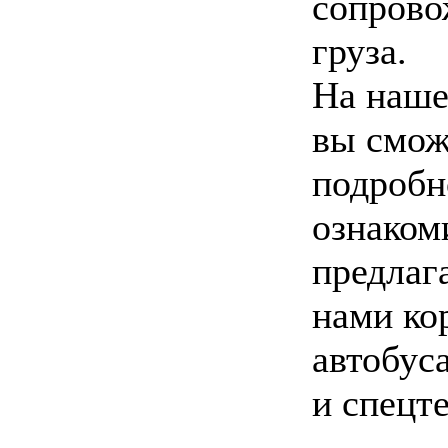
сопрово
груза.
На наше
вы смож
подробн
ознаком
предла
нами ко
автобуса
и спецт