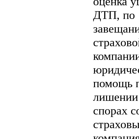
оценка у
ДТП, по
завещани
страхово
компании
юридиче
помощь 
лишении 
спорах с
страхов
компани