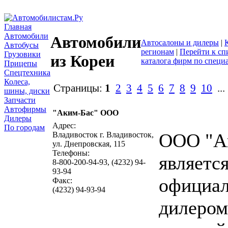
Главная
Автомобили
Автомобили
Автосалоны и дилеры
|
Автобусы
регионам
|
Перейти к сп
Грузовики
из Кореи
каталога фирм по специ
Прицепы
Спецтехника
Колеса,
Страницы:
1
2
3
4
5
6
7
8
9
10
..
шины, диски
Запчасти
Автофирмы
"Aким-Бас" ООО
написать пис
Дилеры
Адрес:
По городам
ООО "А
Владивосток г. Владивосток,
ул. Днепровская, 115
Телефоны:
являетс
8-800-200-94-93, (4232) 94-
93-94
официа
Факс:
(4232) 94-93-94
дилером