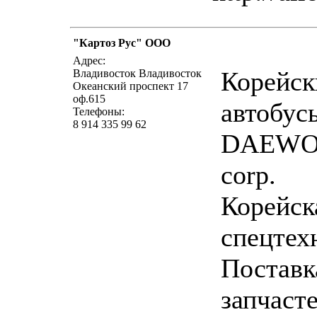
"Картоз Рус" OOO
написать пис
Адрес:
Корейск
Владивосток Владивосток
Океанский проспект 17
оф.615
автобус
Телефоны:
8 914 335 99 62
DAEWO
corp.
Корейск
спецтех
Поставк
запчаст