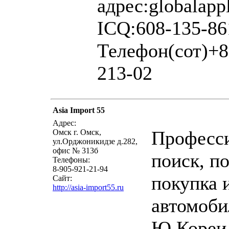
адрес:globalapp
ICQ:608-135-86
Телефон(сот)+8
213-02
Asia Import 55
написать пис
Адрес:
Професс
Омск г. Омск,
ул.Орджоникидзе д.282,
офис № 313б
поиск, п
Телефоны:
8-905-921-21-94
покупка 
Сайт:
http://asia-import55.ru
автомоби
Ю.Кореи