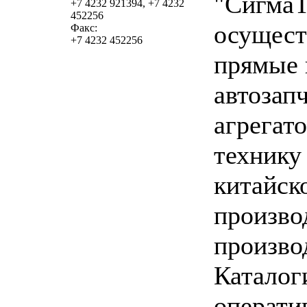
"СигмаТ
+7 4232 921394, +7 4232
452256
осущест
Факс:
+7 4232 452256
прямые 
автозап
агрегато
технику
китайск
произво
произво
Каталог
операти