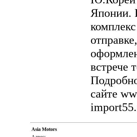
Японии.
комплекс
отправке
оформле
встрече 
Подробно
сайте ww
import55.
Asia Motors
написать пис
Адрес: