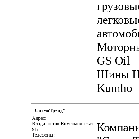
грузовы
легковы
автомоб
Моторны
GS Oil
Шины H
Kumho
"СигмаТрейд"
написать пис
Адрес:
Компан
Владивосток Комсомольская,
9В
Телефоны: