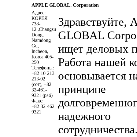
APPLE GLOBAL, Corporation
написать пис
Адрес:
Здравствуйте, 
КОРЕЯ
738-
12.,Changsu
GLOBAL Corpor
Dong,
Namdong
ищет деловых п
Gu,
Incheon,
Korea 405-
Работа нашей к
250
Телефоны:
основывается н
+82-10-213-
213-02
(сот), +82-
принципе
32-461-
9321 (раб)
долговременног
Факс:
+82-32-462-
9321
надежного
сотрудничества