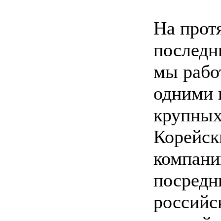
На прот
последн
мы рабо
одними 
крупны
Корейск
компани
посредни
российск