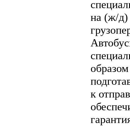
специал
на (ж/д)
грузопе
Автобу
специа
образом
подгота
к отправ
обеспеч
гаранти