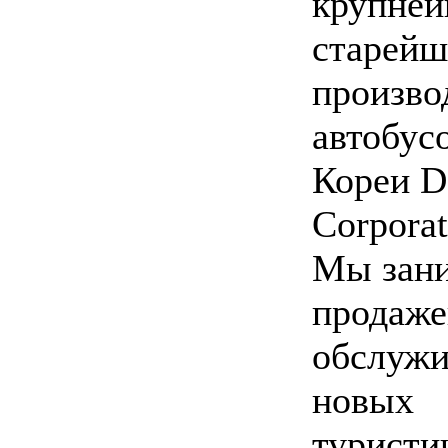
крупней
старейш
произво
автобу
Кореи D
Corporat
Мы зан
продаже
обслуж
новых
туристи