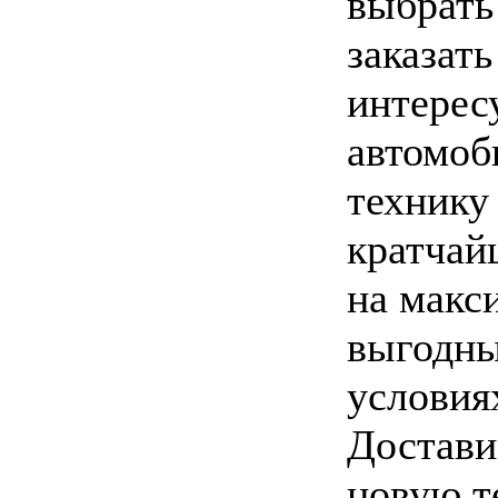
выбрать
заказать
интере
автомоб
технику
кратчай
на макс
выгодн
условия
Достав
новую т