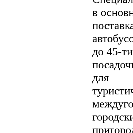
в основ
поставк
автобусо
до 45-ти
посадоч
для
туристи
междуго
городски
пригоро