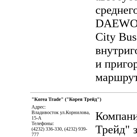
среднег
DAEWO
City Bus
внутриг
и приго
маршру
"Korea Trade" ("Корея Трейд")
написать пис
Адрес:
Компани
Владивосток ул.Корнилова,
15-А
Телефоны:
Трейд" 
(4232) 336-330, (4232) 939-
777