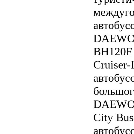
междуг
автобус
DAEW
BH120F 
Cruiser-I
автобус
большог
DAEWO
City Bus
автобус