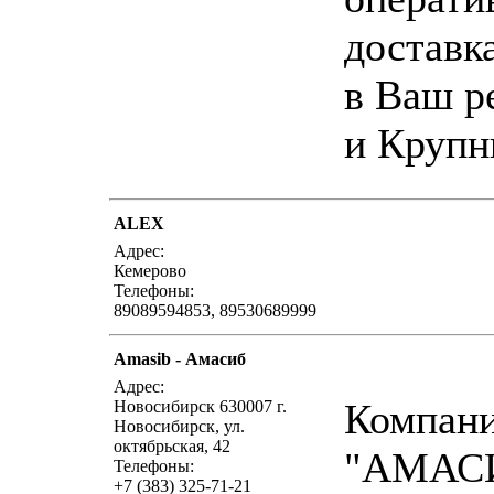
доставк
в Ваш р
и Крупн
ALEX
написать пис
Адрес:
Кемерово
Телефоны:
89089594853, 89530689999
Amasib - Амасиб
написать пис
Адрес:
Компан
Новосибирск 630007 г.
Новосибирск, ул.
октябрьская, 42
"АМАС
Телефоны:
+7 (383) 325-71-21