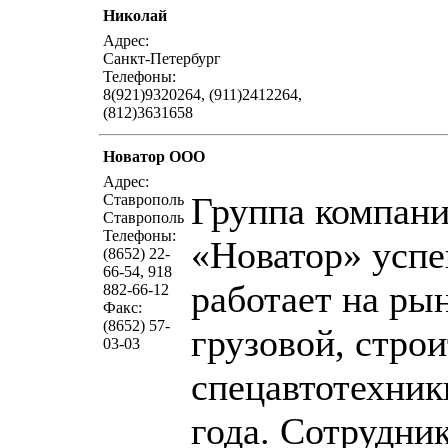
Николай
написать пис
Адрес:
Санкт-Петербург
Телефоны:
8(921)9320264, (911)2412264,
(812)3631658
Новатор ООО
написать пис
Адрес:
Группа компан
Ставрополь
Ставрополь
Телефоны:
«Новатор» усп
(8652) 22-
66-54, 918
работает на ры
882-66-12
Факс:
(8652) 57-
грузовой, стро
03-03
спецавтотехник
года. Сотрудни