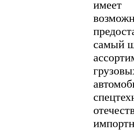
имеет
возможн
предост
самый 
ассорти
грузовы
автомоб
спецтех
отечест
импортн