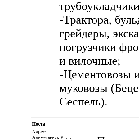
трубоукладчики
-Трактора, буль
грейдеры, экск
погрузчики фр
и вилочные;
-Цементовозы 
муковозы (Беце
Сеспель).
Носта
написать пис
Адрес:
Альметьевск РТ, г.