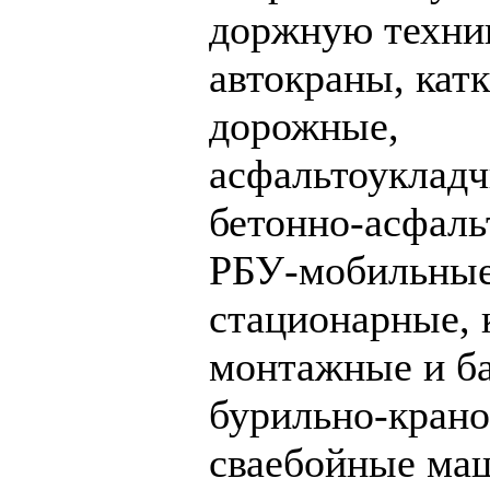
доржную техни
автокраны, кат
дорожные,
асфальтоукладч
бетонно-асфаль
РБУ-мобильные
стационарные,
монтажные и б
бурильно-крано
сваебойные ма