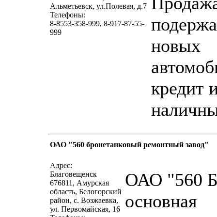
Продаж
Альметьевск, ул.Полевая, д.7
Телефоны:
подержа
8-8553-358-999, 8-917-87-55-
999
новых
автомоб
кредит и
наличны
ОАО "560 бронетанковый ремонтный завод"
написать пис
Адрес:
ОАО "560 Б
Благовещенск
676811, Амурская
область, Белогорский
основная
район, с. Возжаевка,
ул. Первомайская, 16