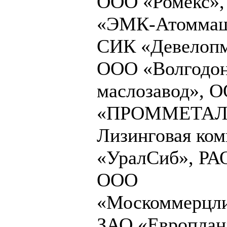
ООО «Ромекс»
«ЭМК-Атомма
СИК «Девелоп
ООО «Волгодо
маслозавод», 
«ПРОММЕТАЛ
Лизинговая ком
«УралСиб», РА
ООО
«Москоммерцли
ЗАО «Европлан