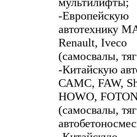
мультилифты;
-Европейскую
автотехнику M
Renault, Iveco
(самосвалы, тяг
-Китайскую авт
САМС, FAW, Sh
HOWO, FOTO
(самосвалы, тяг
автобетоносмес
-Китайскую