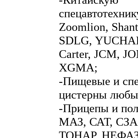
спецавтотехни
Zoomlion, Shant
SDLG, YUCHAI,
Carter, JCM, 
XGMA;
-Пищевые и сп
цистерны любы
-Прицепы и по
МАЗ, САТ, СЗА
ТОНАР, НЕФАЗ,