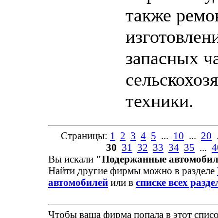
также ремо
изготовлен
запасных ч
сельскохоз
техники.
Страницы:
1
2
3
4
5
...
10
...
20
.
30
31
32
33
34
35
...
4
Вы искали
"Подержанные автомоби
Найти другие фирмы можно в разделе
автомобилей
или в
списке всех разде
Чтобы ваша фирма попала в этот списо