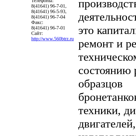
производст
Телефоны:
8(41641) 96-7-01,
8(41641) 96-5-93,
деятельност
8(41641) 96-7-04
Факс:
это капита
8(41641) 96-7-01
Сайт:
http://www.560btrz.ru
ремонт и р
техническо
состоянию 
образцов
бронетанко
техники, д
двигателей,