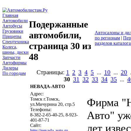
Главная
Автомобили
Подержанные
Автобусы
Грузовики
автомобили,
Автосалоны и ди
Прицепы
по регионам
|
Пер
Спецтехника
разделов каталог
страница 30 из
Колеса,
шины, диски
48
Запчасти
Автофирмы
Дилеры
Страницы:
1
2
3
4
5
...
10
...
20
.
По городам
30
31
32
33
34
35
...
4
НЕВАДА-АВТО
написать пис
Адрес:
Фирма "Н
Томск г.Томск,
ул.Мичурина 20, стр.5
Телефоны:
Авто" уж
8-382-2-65-40-25, 8-923-
401-87-71
лет изве
Сайт:
http://nevada-auto.ru