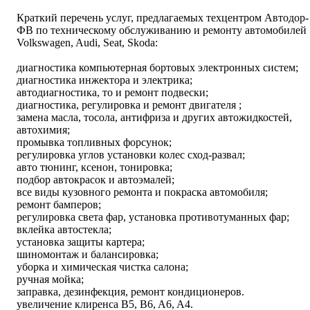
Краткий перечень услуг, предлагаемых техцентром Автодор-
ФВ по техническому обслуживанию и ремонту автомобилей
Volkswagen, Audi, Seat, Skoda:
диагностика компьютерная бортовых электронных систем;
диагностика инжектора и электрика;
автодиагностика, то и ремонт подвески;
диагностика, регулировка и ремонт двигателя ;
замена масла, тосола, антифриза и других автожидкостей,
автохимия;
промывка топливных форсунок;
регулировка углов установки колес сход-развал;
авто тюнинг, ксенон, тонировка;
подбор автокрасок и автоэмалей;
все виды кузовного ремонта и покраска автомобиля;
ремонт бамперов;
регулировка света фар, установка противотуманных фар;
вклейка автостекла;
установка защиты картера;
шиномонтаж и балансировка;
уборка и химическая чистка салона;
ручная мойка;
заправка, дезинфекция, ремонт кондиционеров.
увеличение клиренса B5, B6, A6, A4.