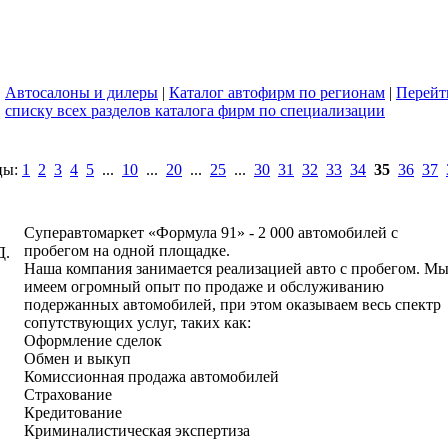
Автосалоны и дилеры
|
Каталог автофирм по регионам
|
Перейт
списку всех разделов каталога фирм по специализации
цы:
1
2
3
4
5
...
10
...
20
...
25
...
30
31
32
33
34
35
36
37
написать письмо
посмотреть визи
Суперавтомаркет «Формула 91» - 2 000 автомобилей с
пробегом на одной площадке.
Д.
Наша компания занимается реализацией авто с пробегом. М
имеем огромный опыт по продаже и обслуживанию
подержанных автомобилей, при этом оказываем весь спектр
сопутствующих услуг, таких как:
Оформление сделок
Обмен и выкуп
Комиссионная продажа автомобилей
Страхование
Кредитование
Криминалистическая экспертиза