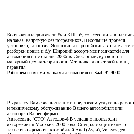
написать письмо
посмотреть визи
Контрактные двигатели бу и КПП бу со всего мира в наличи
на заказ, напрямую без посредников. Небольшие пробеги,
установка, гарантия. Японские и европейские автозапчасти с
разборки новые и б/у. Широкий ассортимент запчастей для
автомобилей не старше 2000г.в. Слесарный, кузовной и
малярный цех на территории. Установка двигателей и кпп,
гарантия
Работаем со всеми марками автомобилей: Saab 95 9000
написать письмо
посмотреть визи
Выражаем Вам свое почтение и предлагаем услуги по ремон
и техническому обслуживанию Вашего автомобиля или
автопарка Вашей фирмы.
Автосервис (СТО) Автодор-ФВ успешно производит
авторемонт в Москве с 2000 года. Специализация нашего
техцентра - ремонт автомобилей Audi (Ауди), Volkswagen