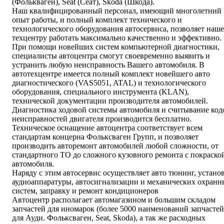
(Фолькваген), Seat (Сеат), Skoda (Шкода).
Наш квалифицированный персонал, имеющий многолетний
опыт работы, и полный комплект технического и
технологического оборудования автосервиса, позволяет наш
техцентру работать максимально качественно и эффективно.
При помощи новейших систем компьютерной диагностики,
специалисты автоцентра смогут своевременно выявить и
устранить любую неисправность Вашего автомобиля. В
автотехцентре имеется полный комплект новейшего авто
диагностического (VAS5051, ATAL) и технологического
оборудования, специального инструмента (KLAN),
технической документации производителя автомобилей.
Диагностика ходовой системы автомобиля и считывание код
неисправностей двигателя производится бесплатно.
Техническое оснащение автоцентра соответствует всем
стандартам концерна Фольксваген Групп, и позволяет
производить авторемонт автомобилей любой сложности, от
стандартного ТО до сложного кузовного ремонта с покраско
автомобиля.
Наряду с этим автосервис осуществляет авто тюнинг, устано
аудиоаппаратуры, автосигнализации и механических охранн
систем, заправку и ремонт кондиционеров
Автоцентр располагает автомагазином и большим складом
запчастей для иномарок (более 5000 наименований запчастей
для Ауди. Фольксваген, Seat, Skoda), а так же расходных