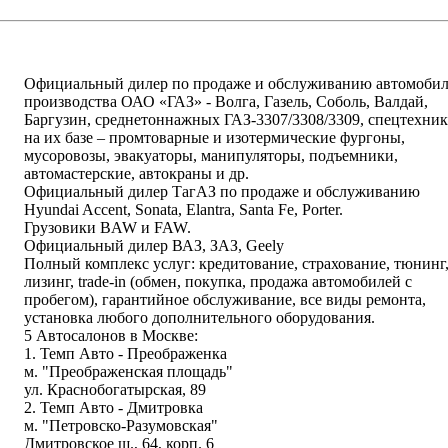
написать письмо
посмотреть визи
Официальный дилер по продаже и обслуживанию автомоби
производства ОАО «ГАЗ» - Волга, Газель, Соболь, Валдай,
Баргузин, среднетоннажных ГАЗ-3307/3308/3309, спецтехни
на их базе – промтоварные и изотермические фургоны,
мусоровозы, эвакуаторы, манипуляторы, подъемники,
автомастерские, автокраны и др.
Официальный дилер ТагАЗ по продаже и обслуживанию
Hyundai Accent, Sonata, Elantra, Santa Fe, Porter.
Грузовики BAW и FAW.
Официальный дилер ВАЗ, ЗАЗ, Geely
Полный комплекс услуг: кредитование, страхование, тюнинг
лизинг, trade-in (обмен, покупка, продажа автомобилей с
пробегом), гарантийное обслуживание, все виды ремонта,
установка любого дополнительного оборудования.
5 Автосалонов в Москве:
1. Темп Авто - Преображенка
м. "Преображенская площадь"
ул. Краснобогатырская, 89
2. Темп Авто - Дмитровка
м. "Петровско-Разумовская"
Дмитровское ш., 64, корп. 6