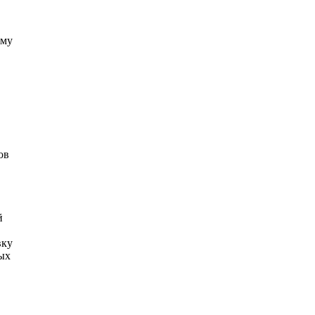
ему
ов
й
вку
ых