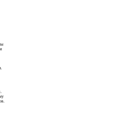
мы
 и
.
.
му
ов.