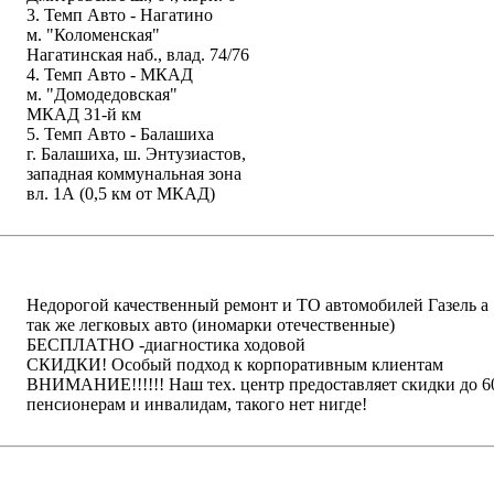
3. Темп Авто - Нагатино
м. "Коломенская"
Нагатинская наб., влад. 74/76
4. Темп Авто - МКАД
м. "Домодедовская"
МКАД 31-й км
5. Темп Авто - Балашиха
г. Балашиха, ш. Энтузиастов,
западная коммунальная зона
вл. 1А (0,5 км от МКАД)
написать письмо
посмотреть визи
Недорогой качественный ремонт и ТО автомобилей Газель а
так же легковых авто (иномарки отечественные)
БЕСПЛАТНО -диагностика ходовой
СКИДКИ! Особый подход к корпоративным клиентам
ВНИМАНИЕ!!!!!! Наш тех. центр предоставляет скидки до 
пенсионерам и инвалидам, такого нет нигде!
написать письмо
посмотреть визи