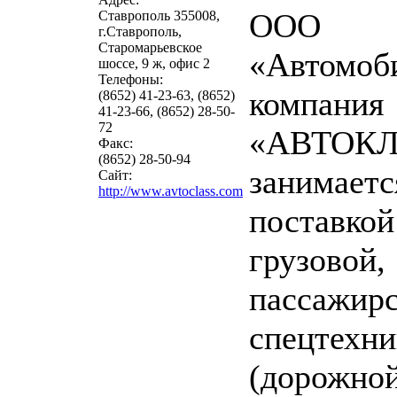
ООО
Ставрополь 355008,
г.Ставрополь,
Старомарьевское
«Автомоб
шоссе, 9 ж, офис 2
Телефоны:
компания
(8652) 41-23-63, (8652)
41-23-66, (8652) 28-50-
72
«АВТОК
Факс:
(8652) 28-50-94
занимаетс
Сайт:
http://www.avtoclass.com
поставкой
грузовой,
пассажирс
спецтехни
(дорожной