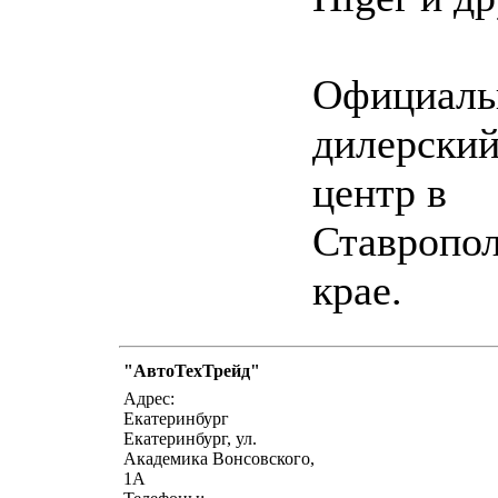
Официал
дилерски
центр в
Ставропо
крае.
"АвтоТехТрейд"
написать письмо
посмо
Адрес:
Екатеринбург
Екатеринбург, ул.
Академика Вонсовского,
1А