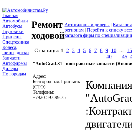
Главная
Автомобили
Ремонт
Автосалоны и дилеры
|
Каталог 
Автобусы
регионам
|
Перейти к списку все
Грузовики
ходовой
каталога фирм по специализаци
Прицепы
Спецтехника
Колеса,
Страницы:
1
2
3
4
5
6
7
8
9
10
...
15
шины, диски
...
40
...
45
Запчасти
Автофирмы
"AutoGrad-31" контрактные запчасти (Япони
Дилеры
написать письмо
посмо
По городам
Адрес:
Компани
Белгород п.м.Пристань
(СТО)
Телефоны:
"AutoGra
+7920-597-99-75
:Контрак
двигател