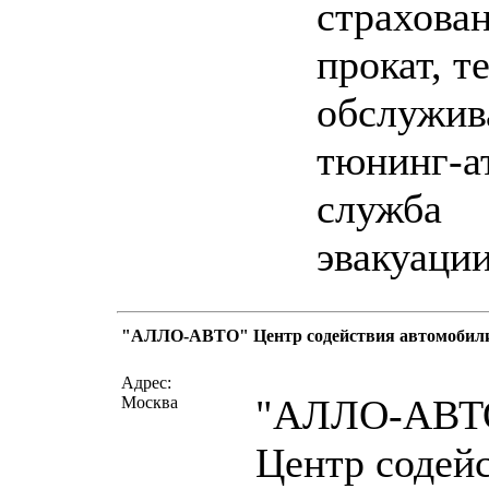
страхован
прокат, те
обслужив
тюнинг-а
служба
эвакуации
"АЛЛО-АВТО" Центр содействия автомобил
написать письмо
посмо
Адрес:
"АЛЛО-АВТ
Москва
Центр содей