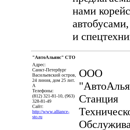
нами корей
автобусами,
и спецтехни
"АвтоАльянс" СТО
написать письмо
посмо
Адрес:
ООО
Санкт-Петербург
Васильевский остров,
24 линия, дом 25 лит.
"АвтоАлья
А
Телефоны:
Станция
(812) 321-81-10, (963)
328-81-49
Сайт:
Техническ
http://www.alliance-
sto.ru
Обслужив