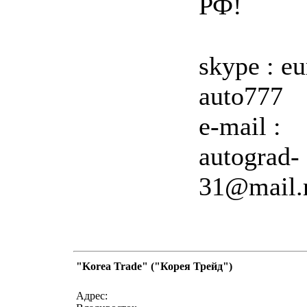
РФ!
skype : eu
auto777
e-mail :
autograd-
31@mail.
"Korea Trade" ("Корея Трейд")
написать письмо
посмо
Адрес: