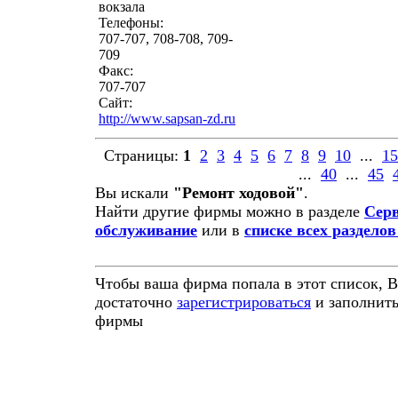
вокзала
Телефоны:
707-707, 708-708, 709-
709
Факс:
707-707
Сайт:
http://www.sapsan-zd.ru
Страницы:
1
2
3
4
5
6
7
8
9
10
...
15
...
40
...
45
Вы искали
"Ремонт ходовой"
.
Найти другие фирмы можно в разделе
Сер
обслуживание
или в
списке всех разделов
Чтобы ваша фирма попала в этот список, 
достаточно
зарегистрироваться
и заполнить
фирмы