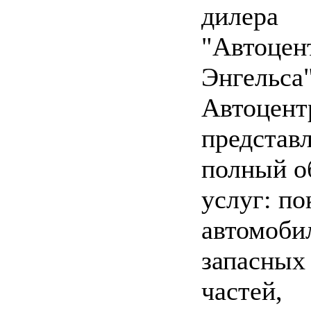
дилера
"Автоцен
Энгельса"
Автоцент
представ
полный о
услуг: по
автомоби
запасных
частей,