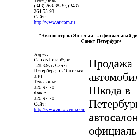
Телефоны:
(343) 268-38-39, (343)
264-53-93
Сайт:
http://www.attcom.ru
"Автоцентр на Энгельса" - официальный ди
Санкт-Петербурге
написать письмо
посмо
Адрес:
Продажа
Санкт-Петербург
128569, г. Санкт-
Петербург, пр.Энгельса
автомоби
33/1
Телефоны:
Шкода в
326-97-70
Факс:
326-97-70
Петербур
Сайт:
http://www.auto-centr.com
автосало
официаль