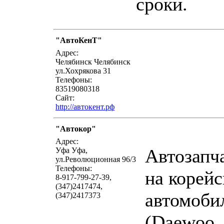
сроки.
"АвтоКенТ"
написать письмо
посмо
Адрес:
Челябинск Челябинск
ул.Хохрякова 31
Телефоны:
83519080318
Сайт:
http://автокент.рф
"Автокор"
написать письмо
посмо
Адрес:
Автозапч
Уфа Уфа,
ул.Революционная 96/3
Телефоны:
на корейс
8-917-799-27-39,
(347)2417474,
автомоби
(347)2417373
(Daewoo