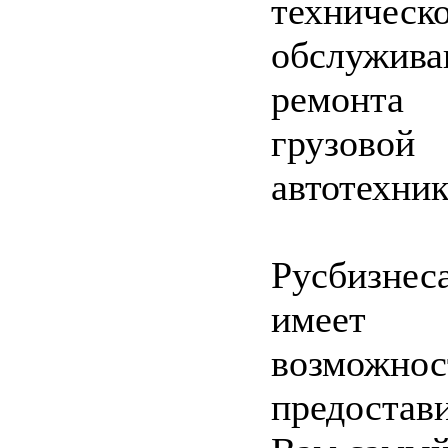
техническ
обслужива
ремонта
грузовой
автотехник
Русбизнес
имеет
возможнос
предостав