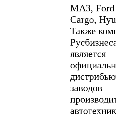
МАЗ, Ford
Cargo, Hyu
Также ком
Русбизнеса
является
официаль
дистрибью
заводов
производи
автотехник