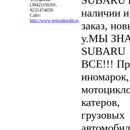
SUBARU 
(3842)330201,
наличии и
9231474650
Сайт:
http://www.regionkredit.ru
заказ, нов
у.МЫ ЗН
SUBARU
ВСЕ!!! П
иномарок,
мотоцикло
катеров,
грузовых
автомобил