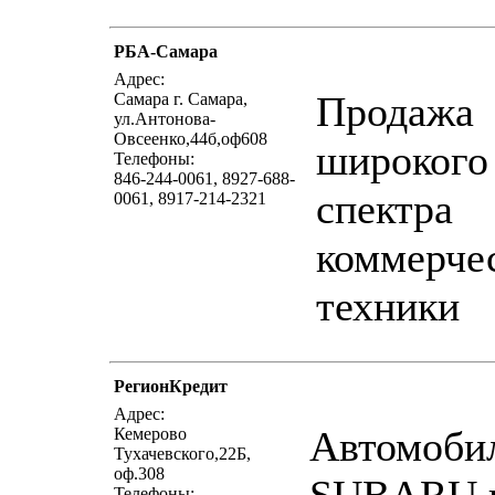
РБА-Самара
написать письмо
посмо
Адрес:
Продажа
Самара г. Самара,
ул.Антонова-
Овсеенко,44б,оф608
широкого
Телефоны:
846-244-0061, 8927-688-
спектра
0061, 8917-214-2321
коммерче
техники
РегионКредит
написать письмо
посмо
Адрес:
Автомоби
Кемерово
Тухачевского,22Б,
оф.308
Телефоны: