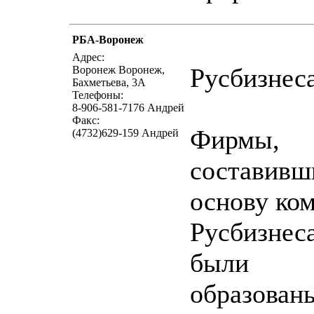
РБА-Воронеж
написать письмо
посмо
Адрес:
Русбизнес
Воронеж Воронеж,
Бахметьева, 3А
Телефоны:
8-906-581-7176 Андрей
Факс:
Фирмы,
(4732)629-159 Андрей
составивш
основу ко
Русбизнеса
были
образован