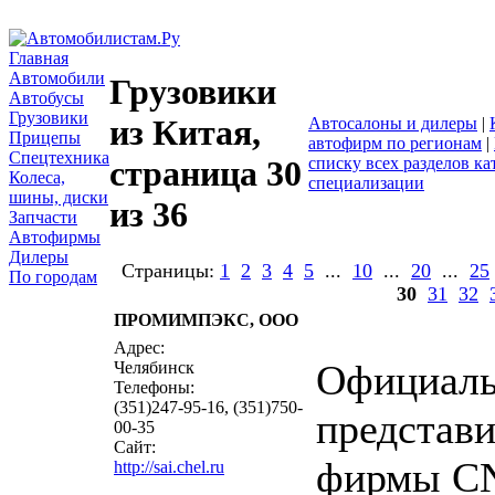
Главная
Автомобили
Грузовики
Автобусы
Грузовики
из Китая,
Автосалоны и дилеры
|
Прицепы
автофирм по регионам
|
Спецтехника
списку всех разделов ка
страница 30
Колеса,
специализации
шины, диски
из 36
Запчасти
Автофирмы
Дилеры
Страницы:
1
2
3
4
5
...
10
...
20
...
25
По городам
30
31
32
ПРОМИМПЭКС, ООО
написать письмо
посмо
Адрес:
Официал
Челябинск
Телефоны:
(351)247-95-16, (351)750-
представи
00-35
Сайт:
фирмы C
http://sai.chel.ru