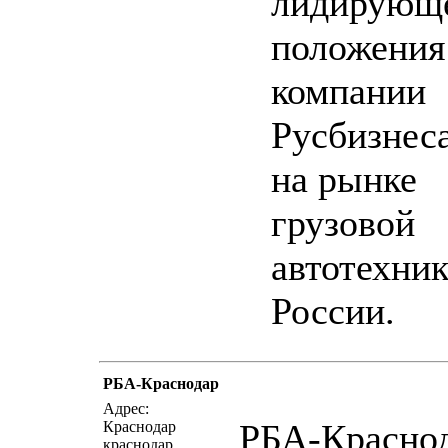
лидирующ
положения
компании
Русбизнес
на рынке
грузовой
автотехни
России.
РБА-Краснодар
написать письмо
посмо
Адрес:
РБА-Красно
Краснодар
краснодар,