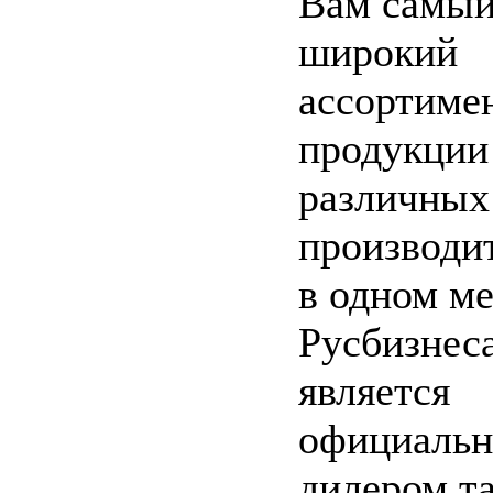
Вам самы
широкий
ассортиме
продукции
различных
производи
в одном ме
Русбизнес
является
официаль
дилером т