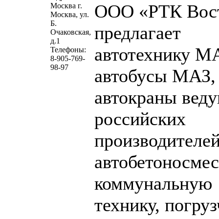
ООО «РТК Вос
Москва г.
Москва, ул.
Б.
предлагает
Очаковская,
д.1
автотехнику М
Телефоны:
8-905-769-
98-97
автобусы МАЗ,
автокраны вед
российских
производителей
автобетоносмес
коммунальную
технику, погру