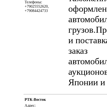
Телефоны:
оформле
+79025552620,
+79084424733
автомоби
грузов.П
и поставк
заказ
автомобил
аукционо
Японии 
РТК-Восток
написать письмо
посмо
Адрес: