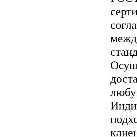
серт
согл
межд
стан
Осущ
доста
любу
Инди
подх
клиен