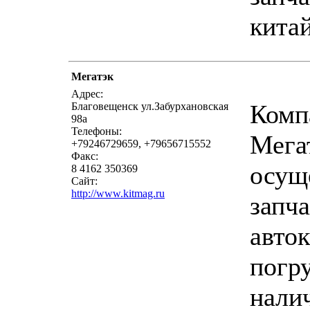
китай
Мегатэк
Адрес:
Комп
Благовещенск ул.Забурхановская
98а
Телефоны:
Мега
+79246729659, +79656715552
Факс:
осущ
8 4162 350369
Сайт:
http://www.kitmag.ru
запча
авто
погр
налич