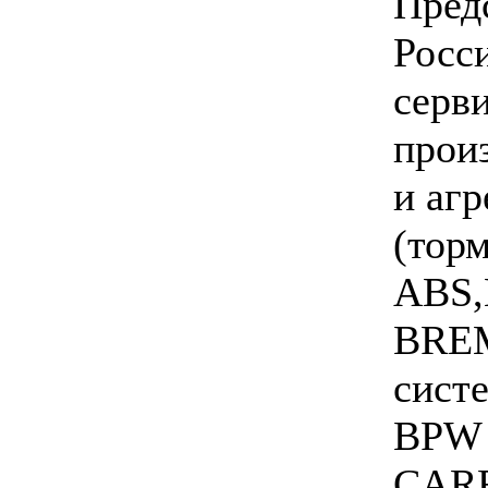
Пред
Росс
серв
прои
и аг
(торм
ABS,
BREM
сист
BPW 
CAR