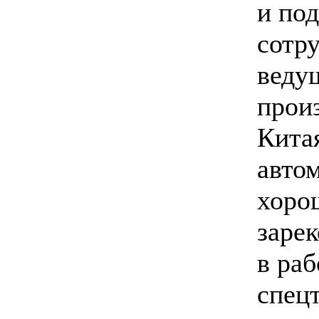
и под
сотр
веду
прои
Кита
авто
хоро
заре
в ра
спец