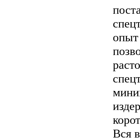
пост
спец
опыт
позв
раст
спец
мини
изде
корот
Вся 