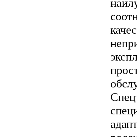
наил
соот
качес
непр
эксп
прост
обсл
Спец
спец
адап