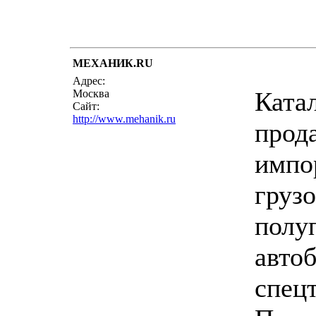
МЕХАНИК.RU
Адрес:
Ката
Москва
Сайт:
http://www.mehanik.ru
прод
импо
грузо
полу
автоб
спец