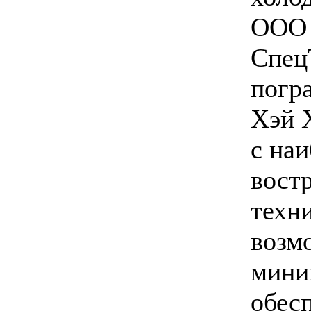
ООО
Спец
погр
Хэй Х
с наи
вост
техни
возм
мини
обесп