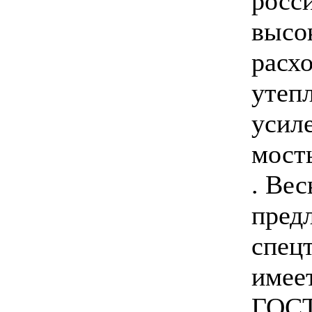
росс
высо
расхо
утепл
усил
мост
. Вес
пред
спец
имее
ГОСТ