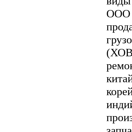
виды
ООО 
прод
груз
(ХОВ
ремо
китай
корей
инди
прои
запча