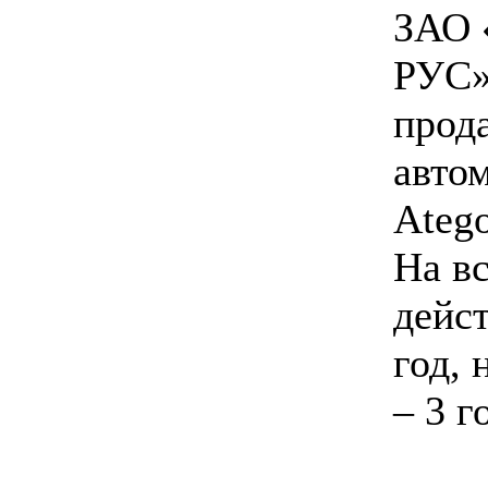
ЗАО 
РУС»
прод
авто
Atego
На в
дейст
год,
– 3 г