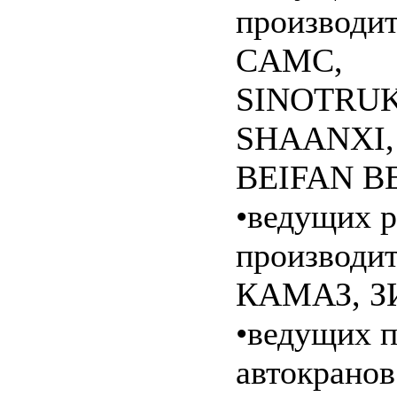
производи
CAMC,
SINOTRUK
SHAANXI,
BEIFAN B
•ведущих 
производи
КАМАЗ, З
•ведущих 
автокранов