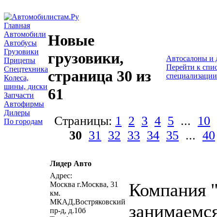
Главная
Автомобили
Новые
Автобусы
Грузовики
грузовики,
Автосалоны и 
Прицепы
Перейти к спис
Спецтехника
страница 30 из
специализации
Колеса,
шины, диски
61
Запчасти
Автофирмы
Дилеры
Страницы:
1
2
3
4
5
...
10
По городам
30
31
32
33
34
35
...
40
Лидер Авто
Адрес:
Компания 
Москва г.Москва, 31
км.
МКАД,Востряковский
занимаемс
пр-д, д.10б