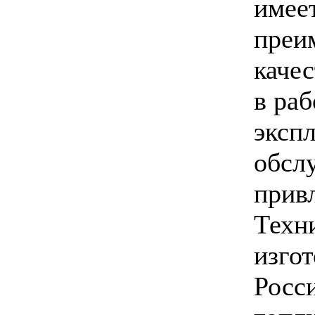
имее
преи
качес
в раб
эксп
обсл
прив
Техн
изгот
Росс