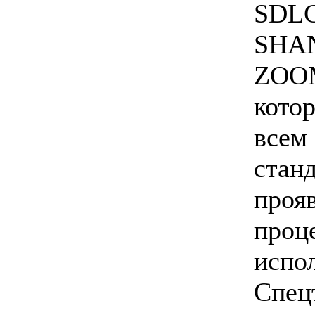
SDL
SHAN
ZOO
котор
всем
стан
прояв
проц
испо
Спец