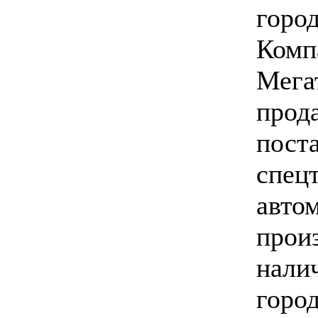
горо
Комп
Мега
прод
пост
спец
авто
прои
налич
горо