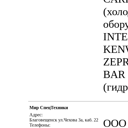
(хол
обор
INT
KEN
ZEPR
BAR
(гид
Мир СпецТехники
Адрес:
ООО
Благовещенск ул.Чехова 3а, каб. 22
Телефоны: