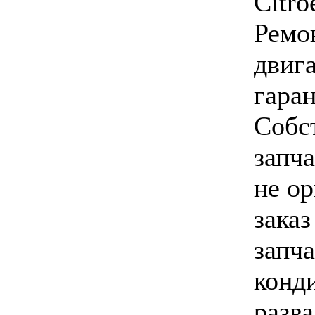
Citro
Ремо
двига
гаран
Собс
запча
не о
зака
запча
конд
разв