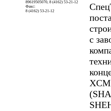
89619505070, 8 (4162) 53-21-12
Спец
Факс:
8 (4162) 53-21-12
пост
стро
с за
комп
техн
конц
XCM
(SH
SHE