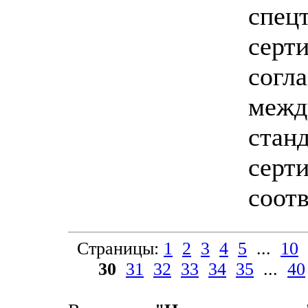
спец
серт
согл
межд
стан
серт
соот
Страницы:
1
2
3
4
5
...
10
30
31
32
33
34
35
...
40