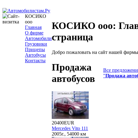
КОСИКО
ооо
КОСИКО ооо: Гла
Главная
О фирме
страница
Автомобили
Грузовики
Прицепы
Добро пожаловать на сайт нашей фирмы
Автобусы
Контакты
Продажа
Все предложения
"
Продажа авто
автобусов
20400EUR
Mercedes Vito 111
2005г., 54000 км