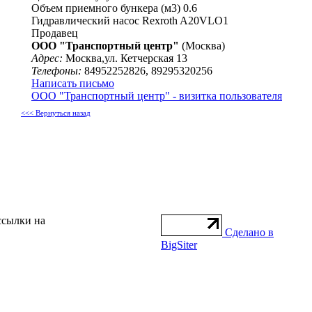
Объем приемного бункера (м3) 0.6
Гидравлический насос Rexroth A20VLO1
Продавец
ООО "Транспортный центр"
(Москва)
Адрес:
Москва,ул. Кетчерская 13
Телефоны:
84952252826, 89295320256
Написать письмо
ООО "Транспортный центр" - визитка пользователя
<<< Вернуться назад
ссылки на
Сделано в
BigSiter