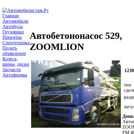
Главная
Автомобили
Автобусы
Грузовики
Автобетононасос 529,
Прицепы
Спецтехника
ZOOMLION
Подать
объявление
Колеса,
шины, диски
Запчасти
123
Автофирмы
тип
сдел
разд
заго
Допо
Автоб
ZOOM
FM 4