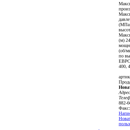
Макси
произ
Макс
давле
(МПа)
высот
Макс
(м) 2
мощно
(об/м
по вы
ЕВРО
400, 
артик
Прод
Нова
Адрес
Теле
882-6
Факс:
Напи
Нова
польз