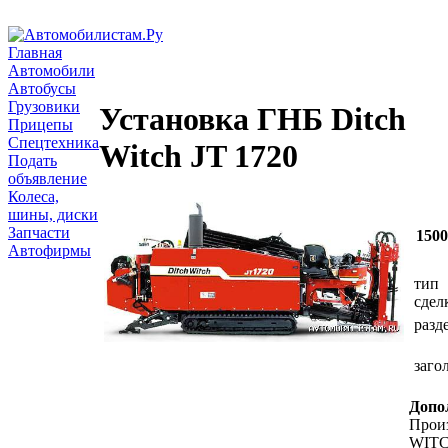
Главная
Автомобили
Автобусы
Грузовики
Установка ГНБ Ditch
Прицепы
Спецтехника
Witch JT 1720
Подать
объявление
Колеса,
шины, диски
Запчасти
150
Автофирмы
тип
сдел
разд
заго
Допо
Прои
WIT