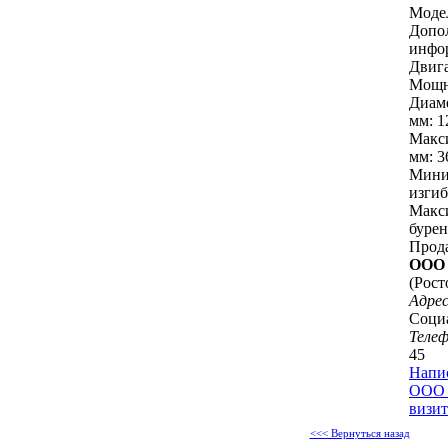
Модел
Допо
инфо
Двига
Мощно
Диаме
мм: 1
Макс
мм: 3
Мини
изгиб
Макс
бурен
Прод
ООО
(Рост
Адрес
Социа
Теле
45
Напи
ООО 
визит
<<< Вернуться назад