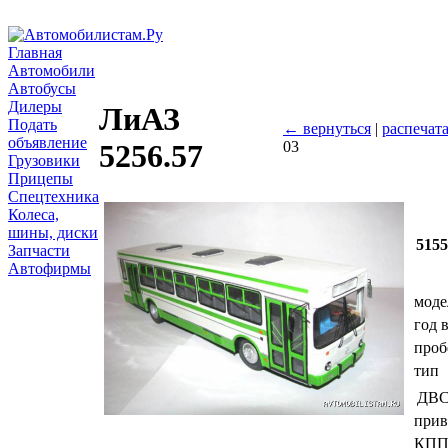
Главная
Автомобили
Автобусы
Дилеры
ЛиАЗ
Подать
← вернуться
|
распечат
объявление
03
5256.57
Грузовики
Прицепы
Спецтехника
Колеса,
шины, диски
515
Запчасти
Автофирмы
моде
год 
проб
тип
ДВ
прив
КП