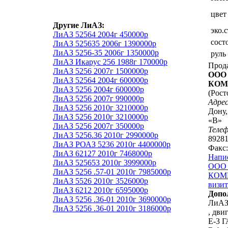
цвет
Другие ЛиАЗ:
эко.
ЛиАЗ 52564 2004г 450000р
сост
ЛиАЗ 525635 2006г 1390000р
ЛиАЗ 5256-35 2006г 1350000р
руль
ЛиАЗ Икарус 256 1988г 170000р
Прод
ЛиАЗ 5256 2007г 1500000р
ООО
ЛиАЗ 52564 2004г 600000р
КОМ
ЛиАЗ 5256 2004г 600000р
(Рост
ЛиАЗ 5256 2007г 990000р
Адрес
ЛиАЗ 5256 2010г 3210000р
Дону,
ЛиАЗ 5256 2010г 3210000р
«В»
ЛиАЗ 5256 2007г 350000р
Теле
ЛиАЗ 5256.36 2010г 2990000р
8928
ЛиАЗ РОАЗ 5236 2010г 4400000р
Факс:
ЛиАЗ 62127 2010г 7468000р
Напи
ЛиАЗ 525653 2010г 3999000р
ООО
ЛиАЗ 5256 .57-01 2010г 7985000р
КОМ
ЛиАЗ 5526 2010г 3526000р
визит
ЛиАЗ 6212 2010г 6595000р
Допо
ЛиАЗ 5256 .36-01 2010г 3690000р
ЛиАЗ 
ЛиАЗ 5256 .36-01 2010г 3186000р
, дви
Е-3 Г