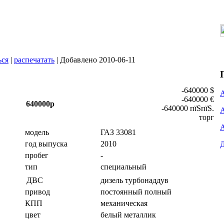
ься
|
распечатать
| Добавлено 2010-06-11
-640000 $
-640000 €
640000р
-640000 пїЅпїЅ.
торг
модель
ГАЗ 33081
год выпуска
2010
пробег
-
тип
специальный
дизель турбонаддув
ДВС
привод
постоянный полный
КПП
механическая
цвет
белый металлик