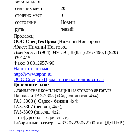
эко.стандарт
-
сидячих мест
20
стоячих мест
0
состояние
Новый
руль
левый
Продавец
ООО СпецТехПром
(Нижний Новгород)
Адрес:
Нижний Новгород
Телефоны:
8 (904) 0491391, 8 (831) 2957496, 8(920)
0391415
Факс: 8 8312957496
Написать письмо
http://www.stpnn.ru
ООО СпецТехПром - визитка пользователя
Дополнительно:
Стандартная комплектация Вахтового автобуса
На шасси ГАЗ-3308 («Садко» дизель,4х4),
ГАЗ-3308 («Садко» бензин,4х4),
ГАЗ-3307 (бензин, 4х2),
ГАЗ-3309 (дизель, 4х2):
Тип фургона – каркасный;
Габаритные размеры – 3720х2380х2100 мм. (ДхШхВ)
<<< Вернуться назад