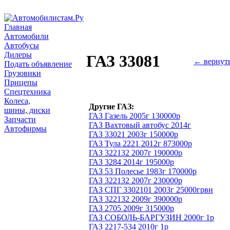
Главная
Автомобили
Автобусы
Дилеры
ГАЗ 33081
← вернут
Подать объявление
Грузовики
Прицепы
Спецтехника
Колеса,
Другие ГАЗ:
шины, диски
ГАЗ Газель 2005г 130000р
Запчасти
ГАЗ Вахтовый автобус 2014г
Автофирмы
ГАЗ 33021 2003г 150000р
ГАЗ Тула 2221 2012г 873000р
ГАЗ 322132 2007г 190000р
ГАЗ 3284 2014г 195000р
ГАЗ 53 Полесье 1983г 170000р
ГАЗ 322132 2007г 230000р
ГАЗ СПГ 3302101 2003г 25000грвн
ГАЗ 322132 2009г 390000р
ГАЗ 2705 2009г 315000р
ГАЗ СОБОЛЬ-БАРГУЗИН 2000г 1р
ГАЗ 2217-534 2010г 1р