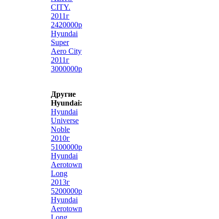
CITY.
2011г
2420000р
Hyundai
Super
Aero City
2011г
3000000р
Другие
Hyundai:
Hyundai
Universe
Noble
2010г
5100000р
Hyundai
Aerotown
Long
2013г
5200000р
Hyundai
Aerotown
Long