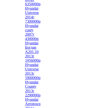
6350000р
Hyundai
Universe
2014г
7300000р
Hyundai
conty
2007г
430000р
Hyundai
Богдан
А201.10
2013г
1956000р
Hyundai
Universe
2013г
5900000р
Hyundai
County
2013г
2290000р
Hyundai
Aerotown