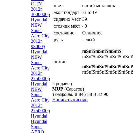
CITY
цвет
синий металлик
2012г
эко.стандарт
Euro IV
3000000р
сидячих мест
39
Hyundai
NEW
стоячих мест
40
Super
состояние
Отличное
Aero City
руль
левый
2012г
98000$
пїЅпїЅпїЅпїЅпїЅпїЅ
:
Hyundai
пїЅпїЅпїЅпїЅпїЅпїЅпїЅпї
NEW
опции
Super
пїЅпїЅпїЅпїЅпїЅпїЅпїЅпї
Aero City
пїЅпїЅпїЅпїЅпїЅпїЅпїЅпї
2012г
2750000р
Продавец
Hyundai
MUP
(Саратов)
NEW
Телефоны:
8-845-58-3-32-90
Super
Написать письмо
Aero City
2012г
2750000р
Hyundai
Hyundai
Super
AERO