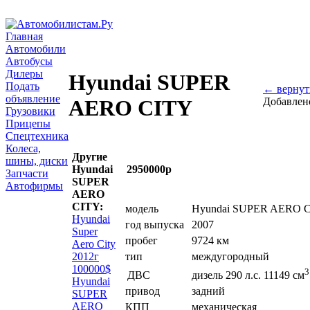
Главная
Автомобили
Автобусы
Дилеры
Hyundai SUPER
Подать
← вернут
объявление
Добавлен
AERO CITY
Грузовики
Прицепы
Спецтехника
Колеса,
Другие
шины, диски
Hyundai
2950000р
Запчасти
SUPER
Автофирмы
AERO
CITY:
модель
Hyundai SUPER AERO 
Hyundai
год выпуска
2007
Super
пробег
9724 км
Aero City
2012г
тип
междугородный
100000$
3
ДВС
дизель 290 л.с. 11149 см
Hyundai
привод
задний
SUPER
AERO
КПП
механическая