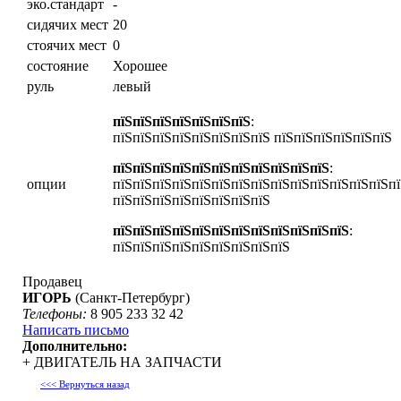
эко.стандарт
-
сидячих мест
20
стоячих мест
0
состояние
Хорошее
руль
левый
пїЅпїЅпїЅпїЅпїЅпїЅпїЅ
:
пїЅпїЅпїЅпїЅпїЅпїЅпїЅпїЅ пїЅпїЅпїЅпїЅпїЅпїЅ
пїЅпїЅпїЅпїЅпїЅпїЅпїЅпїЅпїЅпїЅпїЅ
:
опции
пїЅпїЅпїЅпїЅпїЅпїЅпїЅпїЅпїЅпїЅпїЅпїЅпїЅпїЅпї
пїЅпїЅпїЅпїЅпїЅпїЅпїЅпїЅ
пїЅпїЅпїЅпїЅпїЅпїЅпїЅпїЅпїЅпїЅпїЅпїЅ
:
пїЅпїЅпїЅпїЅпїЅпїЅпїЅпїЅпїЅ
Продавец
ИГОРЬ
(Санкт-Петербург)
Телефоны:
8 905 233 32 42
Написать письмо
Дополнительно:
+ ДВИГАТЕЛЬ НА ЗАПЧАСТИ
<<< Вернуться назад