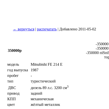
← вернуться
|
распечатать
| Добавлено 2011-05-02
-350000
-350000
350000р
-350000 пїЅпї
то
модель
Mitsubishi FE 214 E
год выпуска
1987
пробег
-
тип
туристический
3
ДВС
дизель 89 л.с. 3200 см
привод
задний
КПП
механическая
цвет
жёлтый металлик