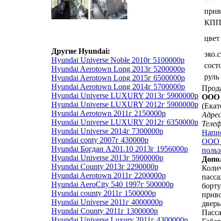
прив
КП
цвет
Другие Hyundai:
эко.
Hyundai Universe Noble 2010г 5100000р
сост
Hyundai Aerotown Long 2013г 5200000р
руль
Hyundai Aerotown Long 2015г 6500000р
Hyundai Aerotown Long 2014г 5700000р
Прод
Hyundai Universe LUXURY 2013г 5900000р
ООО 
Hyundai Universe LUXURY 2012г 5900000р
(Екат
Hyundai Aerotown 2011г 2150000р
Адрес
Hyundai Universe LUXURY 2012г 6350000р
Теле
Hyundai Universe 2014г 7300000р
Напи
Hyundai conty 2007г 430000р
ООО 
Hyundai Богдан А201.10 2013г 1956000р
польз
Hyundai Universe 2013г 5900000р
Допо
Hyundai County 2013г 2290000р
Колич
Hyundai Aerotown 2011г 2200000р
пасса
Hyundai AeroCity 540 1997г 500000р
борту
Hyundai county 2011г 1500000р
приво
Hyundai Universe 2011г 4000000р
дверь
Hyundai County 2011г 1300000р
Пасс
Hyundai Universe Luxury 2011г 4300000р