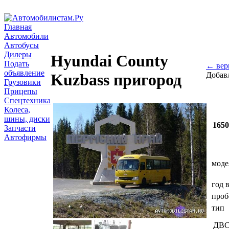
Главная
Автомобили
Автобусы
Дилеры
Hyundai County
Подать
← вер
объявление
Добав
Kuzbass пригород
Грузовики
Прицепы
Спецтехника
Колеса,
шины, диски
165
Запчасти
Автофирмы
моде
год 
проб
тип
ДВ