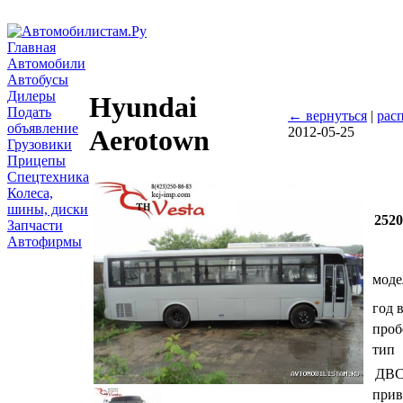
Главная
Автомобили
Автобусы
Дилеры
Hyundai
Подать
← вернуться
|
рас
объявление
2012-05-25
Aerotown
Грузовики
Прицепы
Спецтехника
Колеса,
шины, диски
252
Запчасти
Автофирмы
моде
год 
проб
тип
ДВ
прив