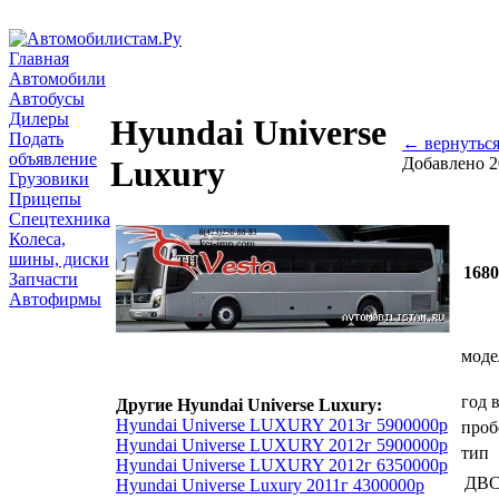
Главная
Автомобили
Автобусы
Дилеры
Hyundai Universe
Подать
← вернутьс
объявление
Добавлено 2
Luxury
Грузовики
Прицепы
Спецтехника
Колеса,
шины, диски
1680
Запчасти
Автофирмы
моде
год 
Другие Hyundai Universe Luxury:
Hyundai Universe LUXURY 2013г 5900000р
проб
Hyundai Universe LUXURY 2012г 5900000р
тип
Hyundai Universe LUXURY 2012г 6350000р
ДВ
Hyundai Universe Luxury 2011г 4300000р