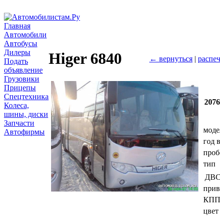
Главная
Автомобили
Автобусы
Дилеры
Higer 6840
← вернуться
|
распеч
Подать
объявление
Грузовики
Прицепы
Спецтехника
207
Колеса,
шины, диски
Запчасти
моде
Автофирмы
год 
проб
тип
ДВ
прив
КП
цвет