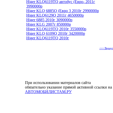
Higer KLQ6119TQ автобус (Евро- 2011г
3990000р
Higer KLQ 6885Q (Евро 3 2010г 2990000р
Higer KLQ6129Q 2011г 4650000р
Higer 6885 2010г 3090000р
Higer KLG 2007г 850000р
Higer KLQ6119TQ 2010г 3550000р
Higer KLQ 6109Q 2010г 3420000р
Higer KLQ6119TQ 2010г
<<< Вернут
При использовании материалов сайта
обязательно указание прямой активной ссылки на
АВТОМОБИЛИСТАМ.РУ