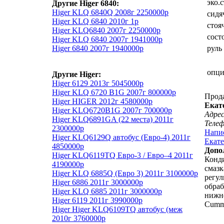
эко.
Другие Higer 6840:
Higer KLQ 6840Q 2008г 2250000р
сидя
Higer KLQ 6840 2010г 1р
стоя
Higer KLQ6840 2007г 2250000р
сост
Higer KLQ 6840 2007г 1941000р
Higer 6840 2007г 1940000р
руль
опц
Другие Higer:
Higer 6129 2013г 5045000р
Higer KLQ 6720 B1G 2007г 800000р
Прод
Higer HIGER 2012г 4580000р
Екат
Higer KLQ6720B1G 2007г 700000р
Адрес
Higer KLQ6891GA (22 места) 2011г
Теле
2300000р
Напи
Higer KLQ6129Q автобус (Евро-4) 2011г
Екате
4850000р
Допо
Higer KLQ6119TQ Евро-3 / Евро–4 2011г
Конди
4190000р
смазк
Higer KLQ 6885Q (Евро 3) 2011г 3100000р
регу
Higer 6886 2011г 3000000р
обраб
Higer KLQ 6885 2011г 3000000р
нижне
Higer 6119 2011г 3990000р
Cumm
Higer Higer KLQ6109TQ автобус (меж
2010г 3760000р