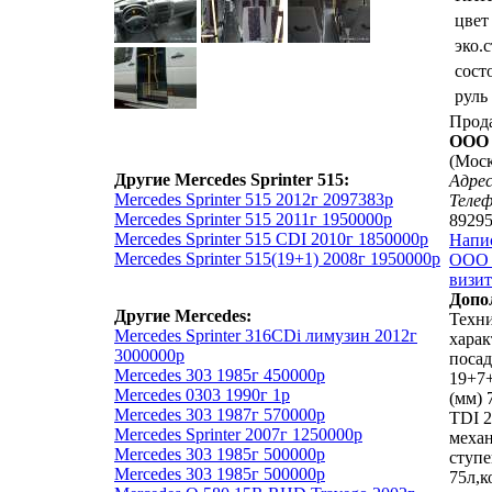
цвет
эко.
сост
руль
Прод
ООО 
(Моск
Другие Mercedes Sprinter 515:
Адрес
Mercedes Sprinter 515 2012г 2097383р
Теле
Mercedes Sprinter 515 2011г 1950000р
8929
Mercedes Sprinter 515 СDI 2010г 1850000р
Напи
Mercedes Sprinter 515(19+1) 2008г 1950000р
ООО 
визит
Допо
Другие Mercedes:
Техн
Mercedes Sprinter 316CDi лимузин 2012г
харак
3000000р
посад
Mercedes 303 1985г 450000р
19+7+
Mercedes 0303 1990г 1р
(мм) 
Mercedes 303 1987г 570000р
ТDI 2
Mercedes Sprinter 2007г 1250000р
механ
Mercedes 303 1985г 500000р
ступе
Mercedes 303 1985г 500000р
75л,к