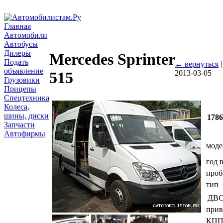
Главная
Автомобили
Автобусы
Дилеры
Mercedes Sprinter
Подать
← вернуться
объявление
2013-03-05
515
Грузовики
Прицепы
Спецтехника
Колеса,
шины, диски
178
Запчасти
Автофирмы
моде
год 
проб
тип
ДВ
прив
КП