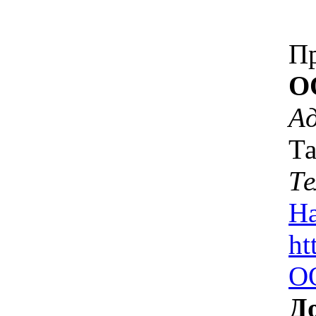
П
О
Ад
Та
Т
На
ht
ОО
Д