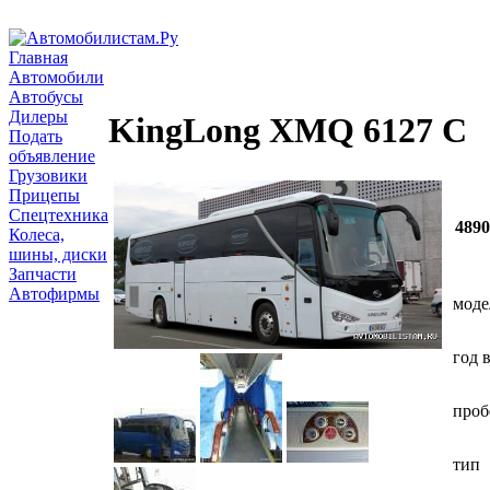
Главная
Автомобили
Автобусы
Дилеры
KingLong XMQ 6127 C
Подать
объявление
Грузовики
Прицепы
Спецтехника
489
Колеса,
шины, диски
Запчасти
Автофирмы
моде
год 
проб
тип